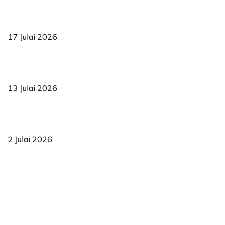
RUU statistik 2026 lulus, era baharu pengurusan data negara
bermula
17 Julai 2026
Sasar 70 peratus mahasiswa dapat kolej kediaman menjelang
2035
13 Julai 2026
‘Smart Lane’ kurangkan kesesakan hingga 50 peratus, terbukti
berkesan sejak 2023
2 Julai 2026