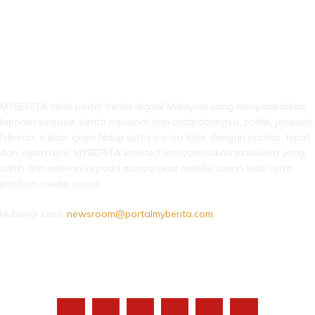
LEBIH DARI SEKADAR BERITA!
MYBERITA ialah portal berita digital Malaysia yang menyampaikan
laporan semasa, berita nasional dan antarabangsa, politik, jenayah,
hiburan, sukan, gaya hidup serta isu-isu tular dengan pantas, tepat
dan dipercayai. MYBERITA komited menyampaikan maklumat yang
sahih dan relevan kepada masyarakat melalui laman web serta
platform media sosial.
Hubungi kami:
newsroom@portalmyberita.com
IKUTI KAMI