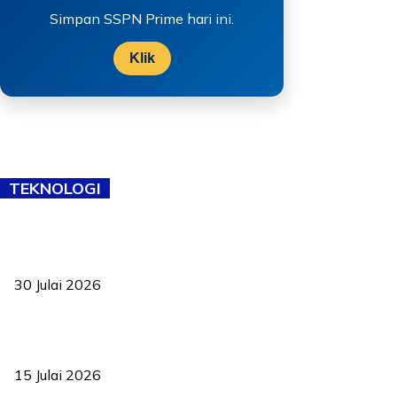
Simpan SSPN Prime hari ini.
Klik
TEKNOLOGI
TVET bukan lagi pilihan kedua! Negeri Sembilan cari bakat hingga
ke pelosok kampung
30 Julai 2026
Pelantikan Liew perkukuh agenda teknologi, perolehan strategik
negara
15 Julai 2026