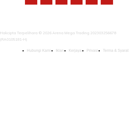
Hakcipta Terpelihara © 2026 Arena Mega Trading 202303256678
(RA0105181-H)
Hubungi Kami
Iklan
Kerjaya
Privasi
Terma & Syarat