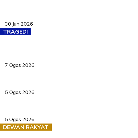
Pasport Malaysia kini lebih kebal dipalsukan, Anwar lancar PMA
baharu dengan 94 ciri keselamatan
30 Jun 2026
TRAGEDI
Tiga anggota polis maut ketika bantu rakan terkena renjatan
elektrik
7 Ogos 2026
PERHILITAN pantau gajah dengan dron, elak kemalangan berulang
5 Ogos 2026
Dua pelajar maut, tercampak ke laluan bertentangan di Temerloh
5 Ogos 2026
DEWAN RAKYAT