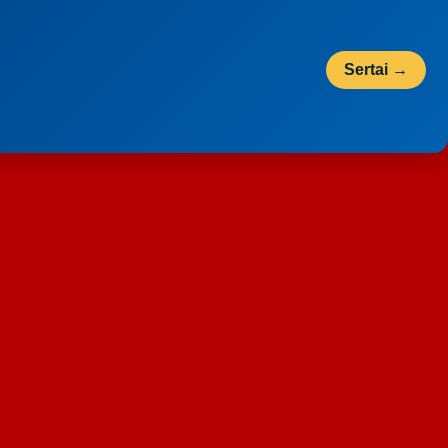
Sertai →