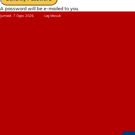
A password will be e-mailed to you.
Jumaat, 7 Ogos 2026
Log Masuk