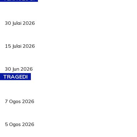
TVET bukan lagi pilihan kedua! Negeri Sembilan cari bakat hingg
30 Julai 2026
Pelantikan Liew perkukuh agenda teknologi, perolehan strategik 
15 Julai 2026
Pasport Malaysia kini lebih kebal dipalsukan, Anwar lancar PMA b
30 Jun 2026
TRAGEDI
Tiga anggota polis maut ketika bantu rakan terkena renjatan elek
7 Ogos 2026
PERHILITAN pantau gajah dengan dron, elak kemalangan berulang
5 Ogos 2026