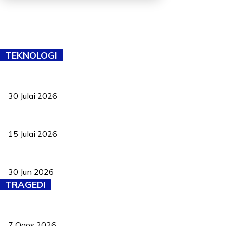
TEKNOLOGI
TVET bukan lagi pilihan kedua! Negeri Sembilan cari bakat hingg
30 Julai 2026
Pelantikan Liew perkukuh agenda teknologi, perolehan strategik 
15 Julai 2026
Pasport Malaysia kini lebih kebal dipalsukan, Anwar lancar PMA b
30 Jun 2026
TRAGEDI
Tiga anggota polis maut ketika bantu rakan terkena renjatan elek
7 Ogos 2026