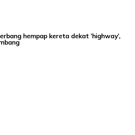
terbang hempap kereta dekat ’highway’,
bimbang