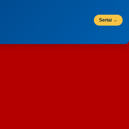
Sertai →