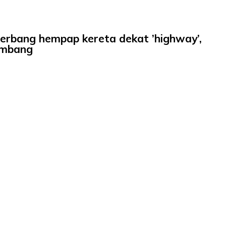
terbang hempap kereta dekat ’highway’,
bimbang