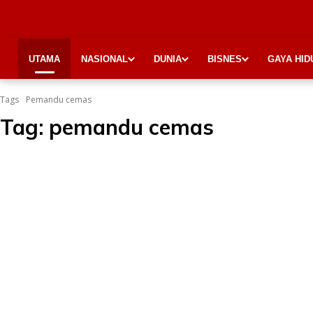
UTAMA
NASIONAL
DUNIA
BISNES
GAYA HID
Tags
Pemandu cemas
Tag:
pemandu cemas