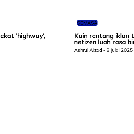
SEMASA
ekat ’highway’,
Kain rentang iklan 
netizen luah rasa 
Ashrul Aizad
-
8 Julai 2025