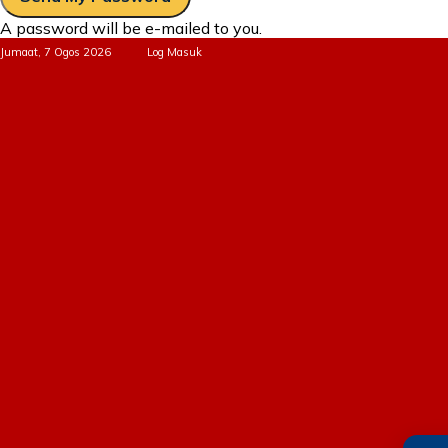
A password will be e-mailed to you.
Jumaat, 7 Ogos 2026
Log Masuk