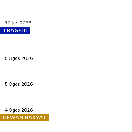
Pasport Malaysia kini lebih kebal dipalsukan, Anwar lancar PMA
baharu dengan 94 ciri keselamatan
30 Jun 2026
TRAGEDI
PERHILITAN pantau gajah dengan dron, elak kemalangan berulang
5 Ogos 2026
Dua pelajar maut, tercampak ke laluan bertentangan di Temerloh
5 Ogos 2026
Saksi dedah batu kecil gugur sebelum pokok hempap Ford Raptor
4 Ogos 2026
DEWAN RAKYAT