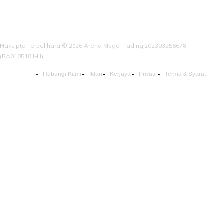
Hakcipta Terpelihara © 2026 Arena Mega Trading 202303256678
(RA0105181-H)
Hubungi Kami
Iklan
Kerjaya
Privasi
Terma & Syarat