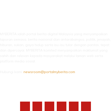
LEBIH DARI SEKADAR BERITA!
MYBERITA ialah portal berita digital Malaysia yang menyampaikan
laporan semasa, berita nasional dan antarabangsa, politik, jenayah,
hiburan, sukan, gaya hidup serta isu-isu tular dengan pantas, tepat
dan dipercayai. MYBERITA komited menyampaikan maklumat yang
sahih dan relevan kepada masyarakat melalui laman web serta
platform media sosial.
Hubungi kami:
newsroom@portalmyberita.com
IKUTI KAMI