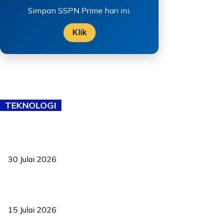
Simpan SSPN Prime hari ini.
Klik
TEKNOLOGI
TVET bukan lagi pilihan kedua! Negeri Sembilan cari bakat hingga
ke pelosok kampung
30 Julai 2026
Pelantikan Liew perkukuh agenda teknologi, perolehan strategik
negara
15 Julai 2026