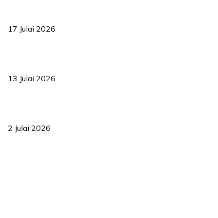
RUU statistik 2026 lulus, era baharu pengurusan data negara
bermula
17 Julai 2026
Sasar 70 peratus mahasiswa dapat kolej kediaman menjelang
2035
13 Julai 2026
‘Smart Lane’ kurangkan kesesakan hingga 50 peratus, terbukti
berkesan sejak 2023
2 Julai 2026