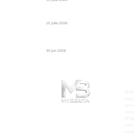
Pelantikan Liew perkukuh agenda teknologi,
perolehan strategik negara
15 Julai 2026
Pasport Malaysia kini lebih kebal dipalsukan,
Anwar lancar PMA baharu dengan 94 ciri
keselamatan
30 Jun 2026
LEB
MYBE
meny
anta
sert
MYBE
rele
medi