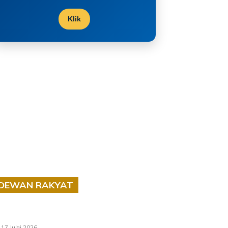
Klik
DEWAN RAKYAT
RUU statistik 2026 lulus, era baharu
pengurusan data negara bermula
17 Julai 2026