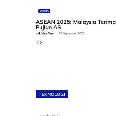
DUNIA
ASEAN 2025: Malaysia Terima
Pujian AS
Lok Mee Wan
-
25 September 2025
TEKNOLOGI
TVET bukan lagi pilihan kedua! Negeri Sembi
cari bakat hingga ke pelosok kampung
30 Julai 2026