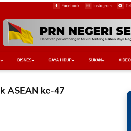
Facebook
Instagram
Te
A
BISNES
GAYA HIDUP
SUKAN
VIDEO
k ASEAN ke-47