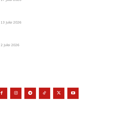
Sasar 70 peratus mahasiswa dapat kolej
kediaman menjelang 2035
13 Julai 2026
‘Smart Lane’ kurangkan kesesakan hingga 50
peratus, terbukti berkesan sejak 2023
2 Julai 2026
KUTI KAMI