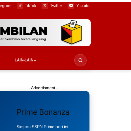
legram
TikTok
Twitter
Youtube
LAIN-LAIN
- Advertisment -
Prime Bonanza
Simpan SSPN Prime hari ini.