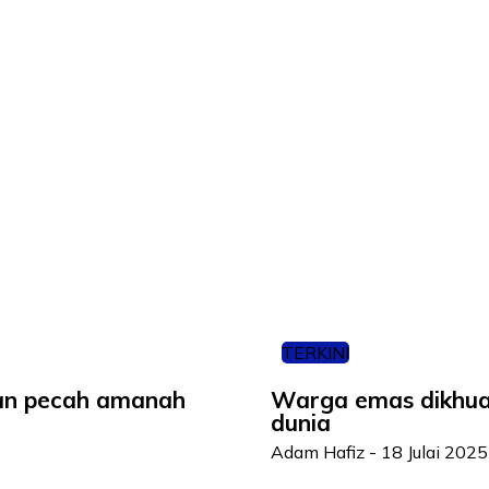
TERKINI
an pecah amanah
Warga emas dikhuat
dunia
Adam Hafiz
-
18 Julai 2025