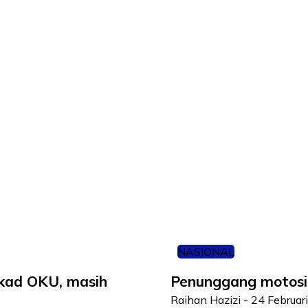
NASIONAL
kad OKU, masih
Penunggang motosika
Raihan Hazizi
-
24 Februar