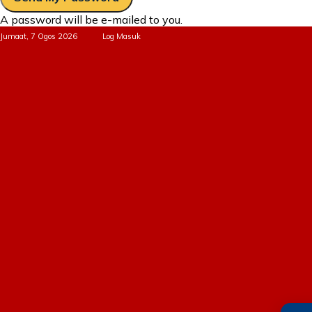
A password will be e-mailed to you.
Jumaat, 7 Ogos 2026
Log Masuk