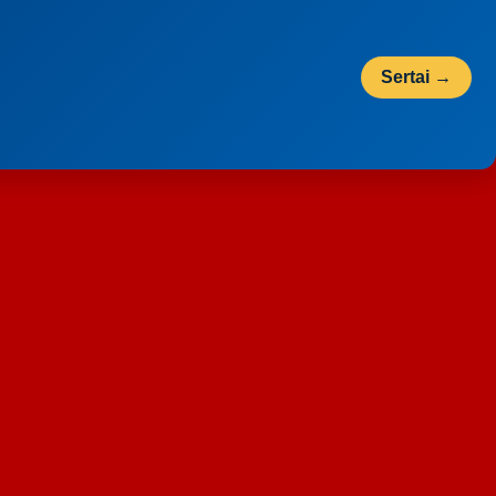
Sertai →