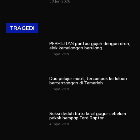
30 Jun 2026
TRAGEDI
PERHILITAN pantau gajah dengan dron,
elak kemalangan berulang
5 Ogos 2026
Dua pelajar maut, tercampak ke laluan
bertentangan di Temerloh
5 Ogos 2026
Saksi dedah batu kecil gugur sebelum
pokok hempap Ford Raptor
4 Ogos 2026