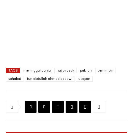
TAGS
meninggal dunia
najib razak
pak lah
pemimpin
sahabat
tun abdullah ahmad badawi
ucapan