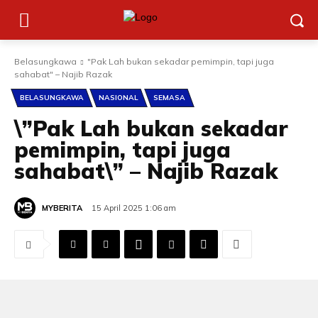
Belasungkawa
"Pak Lah bukan sekadar pemimpin, tapi juga
sahabat" – Najib Razak
BELASUNGKAWA
NASIONAL
SEMASA
\”Pak Lah bukan sekadar
pemimpin, tapi juga
sahabat\” – Najib Razak
MYBERITA
15 April 2025 1:06 am