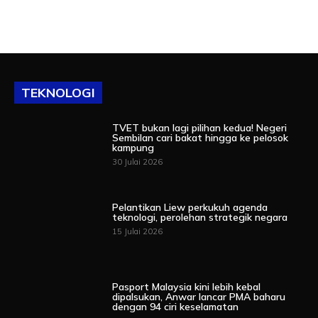
TEKNOLOGI
TVET bukan lagi pilihan kedua! Negeri
Sembilan cari bakat hingga ke pelosok
kampung
30 Julai 2026
Pelantikan Liew perkukuh agenda
teknologi, perolehan strategik negara
15 Julai 2026
Pasport Malaysia kini lebih kebal
dipalsukan, Anwar lancar PMA baharu
dengan 94 ciri keselamatan