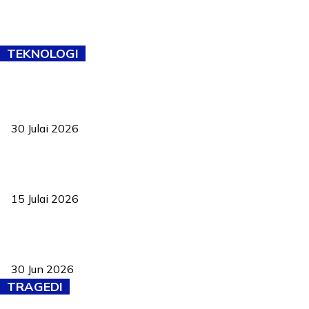
TEKNOLOGI
TVET bukan lagi pilihan kedua! Negeri Sembilan cari bakat hingga
ke pelosok kampung
30 Julai 2026
Pelantikan Liew perkukuh agenda teknologi, perolehan strategik
negara
15 Julai 2026
Pasport Malaysia kini lebih kebal dipalsukan, Anwar lancar PMA
baharu dengan 94 ciri keselamatan
30 Jun 2026
TRAGEDI