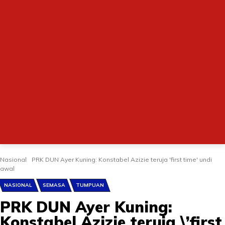
Nasional
PRK DUN Ayer Kuning: Konstabel Azizie teruja 'first time' undi
awal
NASIONAL
SEMASA
TUMPUAN
PRK DUN Ayer Kuning:
Konstabel Azizie teruja \’first