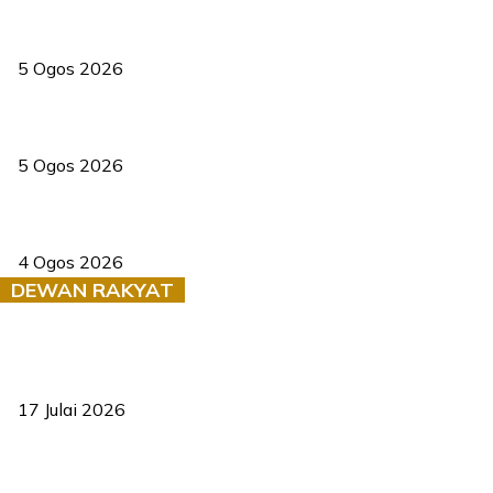
PERHILITAN pantau gajah dengan dron, elak kemalangan berulang
5 Ogos 2026
Dua pelajar maut, tercampak ke laluan bertentangan di Temerloh
5 Ogos 2026
Saksi dedah batu kecil gugur sebelum pokok hempap Ford Raptor
4 Ogos 2026
DEWAN RAKYAT
RUU statistik 2026 lulus, era baharu pengurusan data negara
bermula
17 Julai 2026
Sasar 70 peratus mahasiswa dapat kolej kediaman menjelang
2035