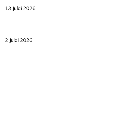
13 Julai 2026
‘Smart Lane’ kurangkan kesesakan hingga 50 peratus, terbukti
berkesan sejak 2023
2 Julai 2026