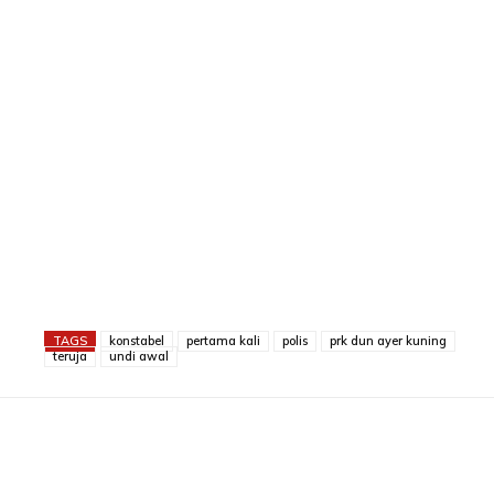
TAGS
konstabel
pertama kali
polis
prk dun ayer kuning
teruja
undi awal