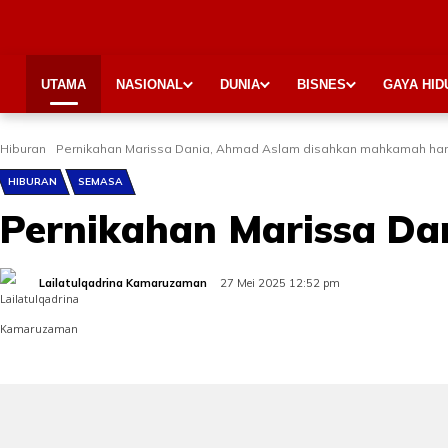
UTAMA
NASIONAL
DUNIA
BISNES
GAYA HID
Hiburan
Pernikahan Marissa Dania, Ahmad Aslam disahkan mahkamah hari 
HIBURAN
SEMASA
Pernikahan Marissa Da
Lailatulqadrina Kamaruzaman
27 Mei 2025 12:52 pm
Share