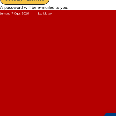
A password will be e-mailed to you.
Jumaat, 7 Ogos 2026
Log Masuk