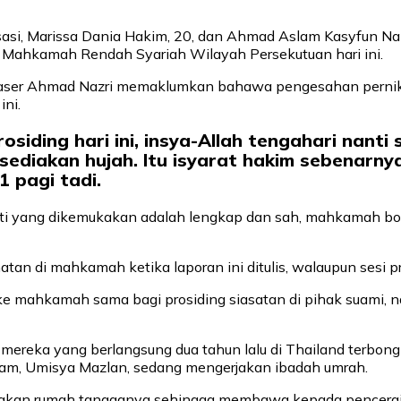
i, Marissa Dania Hakim, 20, dan Ahmad Aslam Kasyfun Nazir
 Mahkamah Rendah Syariah Wilayah Persekutuan hari ini.
aser Ahmad Nazri memaklumkan bahawa pengesahan pernika
ini.
osiding hari ini, insya-Allah tengahari nant
ediakan hujah. Itu isyarat hakim sebenarny
1 pagi tadi.
ti yang dikemukakan adalah lengkap dan sah, mahkamah b
tan di mahkamah ketika laporan ini ditulis, walaupun sesi p
r ke mahkamah sama bagi prosiding siasatan di pihak suami, 
mereka yang berlangsung dua tahun lalu di Thailand terbon
a Aslam, Umisya Mazlan, sedang mengerjakan ibadah umrah.
takan rumah tangganya sehingga membawa kepada penceraia