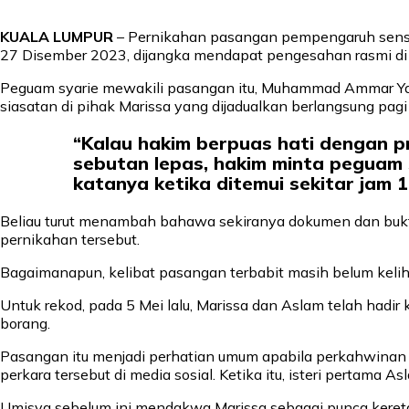
KUALA LUMPUR
– Pernikahan pasangan pempengaruh sensas
27 Disember 2023, dijangka mendapat pengesahan rasmi di
Peguam syarie mewakili pasangan itu, Muhammad Ammar Y
siasatan di pihak Marissa yang dijadualkan berlangsung pagi 
“Kalau hakim berpuas hati dengan pr
sebutan lepas, hakim minta peguam s
katanya ketika ditemui sekitar jam 1
Beliau turut menambah bahawa sekiranya dokumen dan buk
pernikahan tersebut.
Bagaimanapun, kelibat pasangan terbabit masih belum keliha
Untuk rekod, pada 5 Mei lalu, Marissa dan Aslam telah hadi
borang.
Pasangan itu menjadi perhatian umum apabila perkahwinan 
perkara tersebut di media sosial. Ketika itu, isteri pertam
Umisya sebelum ini mendakwa Marissa sebagai punca kere