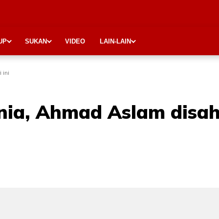
UP
SUKAN
VIDEO
LAIN-LAIN
ini
nia, Ahmad Aslam disa