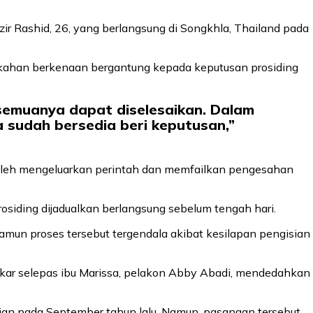
 Rashid, 26, yang berlangsung di Songkhla, Thailand pada
han berkenaan bergantung kepada keputusan prosiding
i semuanya dapat diselesaikan. Dalam
a sudah bersedia beri keputusan,”
oleh mengeluarkan perintah dan memfailkan pengesahan
rosiding dijadualkan berlangsung sebelum tengah hari.
namun proses tersebut tergendala akibat kesilapan pengisian
gkar selepas ibu Marissa, pelakon Abby Abadi, mendedahkan
n pada September tahun lalu. Namun, pasangan tersebut