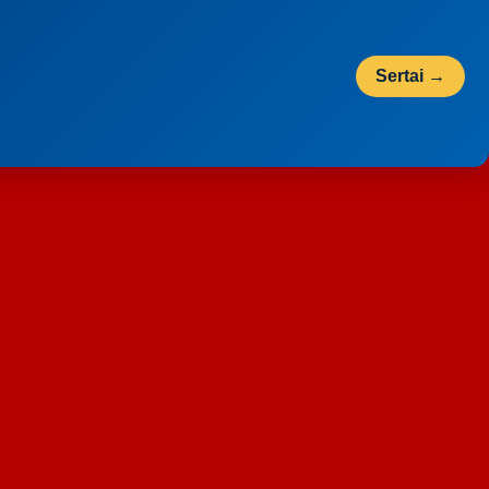
Sertai →