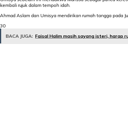
kembali rujuk dalam tempoh idah.
Ahmad Aslam dan Umisya mendirikan rumah tangga pada Julai
30
BACA JUGA:
Faisal Halim masih sayang isteri, harap