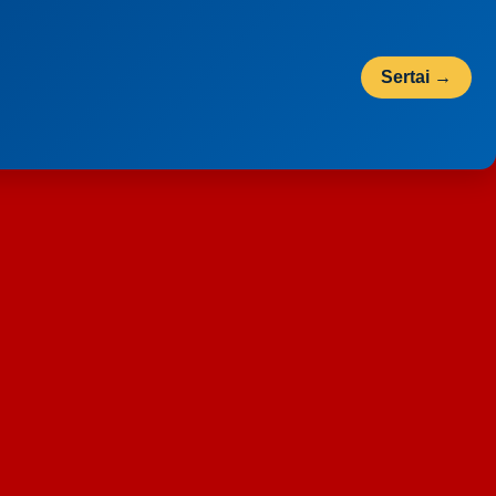
Sertai →