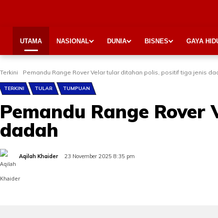
UTAMA
NASIONAL
DUNIA
BISNES
GAYA HID
Terkini
Pemandu Range Rover Velar tular ditahan polis, positif tiga jenis d
TERKINI
TULAR
TUMPUAN
Pemandu Range Rover Vel
dadah
Aqilah Khaider
23 November 2025 8:35 pm
Share