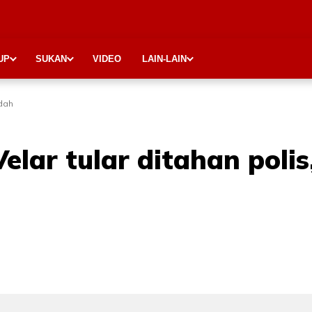
UP
SUKAN
VIDEO
LAIN-LAIN
adah
ar tular ditahan polis, 