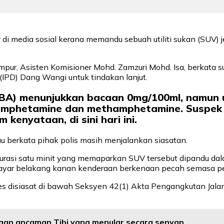
ar di media sosial kerana memandu sebuah utiliti sukan (SUV
ur, Asisten Komisioner Mohd. Zamzuri Mohd. Isa, berkata sus
(IPD) Dang Wangi untuk tindakan lanjut.
 (EBA) menunjukkan bacaan 0mg/100ml, namun 
 amphetamine dan methamphetamine. Suspek k
 kenyataan, di sini hari ini.
 berkata pihak polis masih menjalankan siasatan.
rdurasi satu minit yang memaparkan SUV tersebut dipandu d
 tayar belakang kanan kenderaan berkenaan pecah semasa 
i. Kes disiasat di bawah Seksyen 42(1) Akta Pengangkutan J
ingan ancaman Tibi yang menular secara senyap