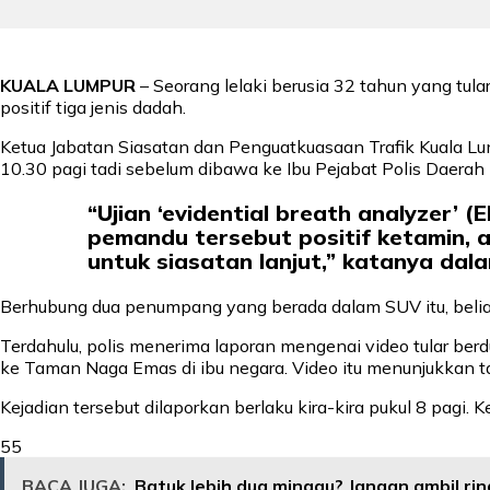
KUALA LUMPUR
– Seorang lelaki berusia 32 tahun yang tul
positif tiga jenis dadah.
Ketua Jabatan Siasatan dan Penguatkuasaan Trafik Kuala Lump
10.30 pagi tadi sebelum dibawa ke Ibu Pejabat Polis Daerah 
“Ujian ‘evidential breath analyzer’
pemandu tersebut positif ketamin,
untuk siasatan lanjut,” katanya dalam
Berhubung dua penumpang yang berada dalam SUV itu, beliau
Terdahulu, polis menerima laporan mengenai video tular be
ke Taman Naga Emas di ibu negara. Video itu menunjukkan
Kejadian tersebut dilaporkan berlaku kira-kira pukul 8 pag
55
BACA JUGA:
Batuk lebih dua minggu? Jangan ambil r