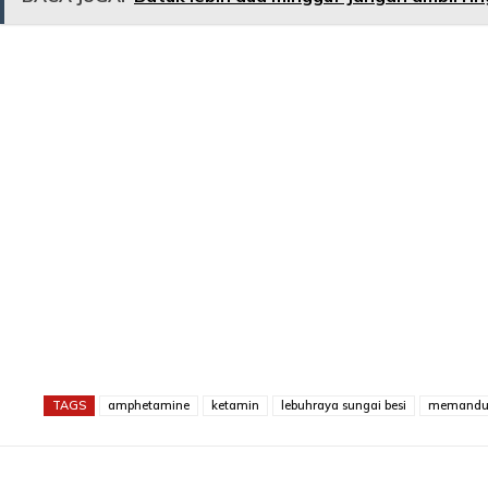
TAGS
amphetamine
ketamin
lebuhraya sungai besi
memandu 