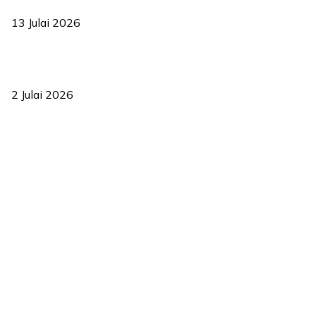
2035
13 Julai 2026
‘Smart Lane’ kurangkan kesesakan hingga 50 peratus, terbukti
berkesan sejak 2023
2 Julai 2026