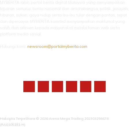
MYBERITA ialah portal berita digital Malaysia yang menyampaikan
laporan semasa, berita nasional dan antarabangsa, politik, jenayah,
hiburan, sukan, gaya hidup serta isu-isu tular dengan pantas, tepat
dan dipercayai. MYBERITA komited menyampaikan maklumat yang
sahih dan relevan kepada masyarakat melalui laman web serta
platform media sosial.
Hubungi kami:
newsroom@portalmyberita.com
IKUTI KAMI
Hakcipta Terpelihara © 2026 Arena Mega Trading 202303256678
(RA0105181-H)