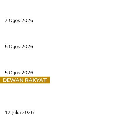
Tiga anggota polis maut ketika bantu rakan terkena renjatan
elektrik
7 Ogos 2026
PERHILITAN pantau gajah dengan dron, elak kemalangan berulang
5 Ogos 2026
Dua pelajar maut, tercampak ke laluan bertentangan di Temerloh
5 Ogos 2026
DEWAN RAKYAT
RUU statistik 2026 lulus, era baharu pengurusan data negara
bermula
17 Julai 2026
Sasar 70 peratus mahasiswa dapat kolej kediaman menjelang