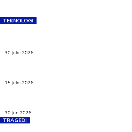
TEKNOLOGI
TVET bukan lagi pilihan kedua! Negeri Sembilan cari bakat hingga
ke pelosok kampung
30 Julai 2026
Pelantikan Liew perkukuh agenda teknologi, perolehan strategik
negara
15 Julai 2026
Pasport Malaysia kini lebih kebal dipalsukan, Anwar lancar PMA
baharu dengan 94 ciri keselamatan
30 Jun 2026
TRAGEDI