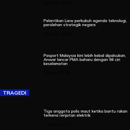
30 Julai 2026
Pelantikan Liew perkukuh agenda teknologi,
perolehan strategik negara
15 Julai 2026
Pasport Malaysia kini lebih kebal dipalsukan,
Anwar lancar PMA baharu dengan 94 ciri
keselamatan
30 Jun 2026
TRAGEDI
Tiga anggota polis maut ketika bantu rakan
terkena renjatan elektrik
7 Ogos 2026