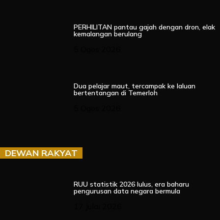
PERHILITAN pantau gajah dengan dron, elak
kemalangan berulang
5 Ogos 2026
Dua pelajar maut, tercampak ke laluan
bertentangan di Temerloh
5 Ogos 2026
DEWAN RAKYAT
RUU statistik 2026 lulus, era baharu
pengurusan data negara bermula
17 Julai 2026