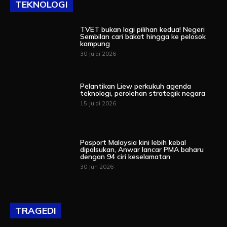
TEKNOLOGI
TVET bukan lagi pilihan kedua! Negeri
Sembilan cari bakat hingga ke pelosok
kampung
30 Julai 2026
Pelantikan Liew perkukuh agenda
teknologi, perolehan strategik negara
15 Julai 2026
Pasport Malaysia kini lebih kebal
dipalsukan, Anwar lancar PMA baharu
dengan 94 ciri keselamatan
30 Jun 2026
TRAGEDI