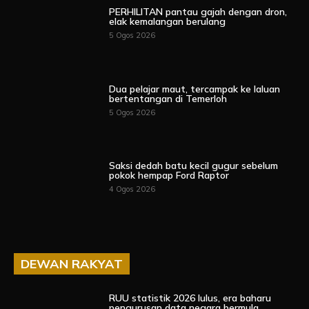
PERHILITAN pantau gajah dengan dron,
elak kemalangan berulang
5 Ogos 2026
Dua pelajar maut, tercampak ke laluan
bertentangan di Temerloh
5 Ogos 2026
Saksi dedah batu kecil gugur sebelum
pokok hempap Ford Raptor
4 Ogos 2026
DEWAN RAKYAT
RUU statistik 2026 lulus, era baharu
pengurusan data negara bermula