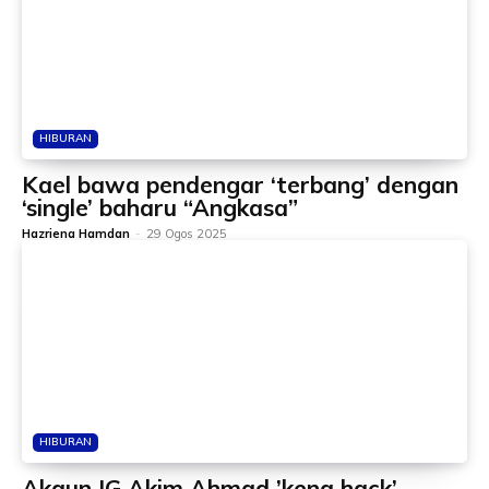
HIBURAN
Kael bawa pendengar ‘terbang’ dengan
‘single’ baharu “Angkasa”
Hazriena Hamdan
-
29 Ogos 2025
HIBURAN
Akaun IG Akim Ahmad ’kena hack’,