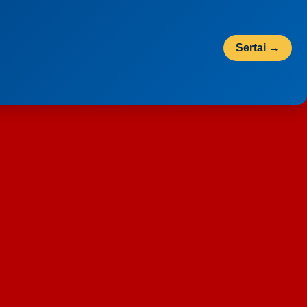
Sertai →