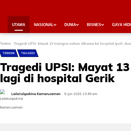
UTAMA
NASIONAL
DUNIA
BISNES
GAYA HID
Terkini
Tragedi UPSI: Mayat 13 mangsa nahas dibawa ke hospital Ipoh, dua l
TERKINI
TRAGEDI
Tragedi UPSI: Mayat 13
lagi di hospital Gerik
Lailatulqadrina Kamaruzaman
9 Jun 2025 10:49 am
Share