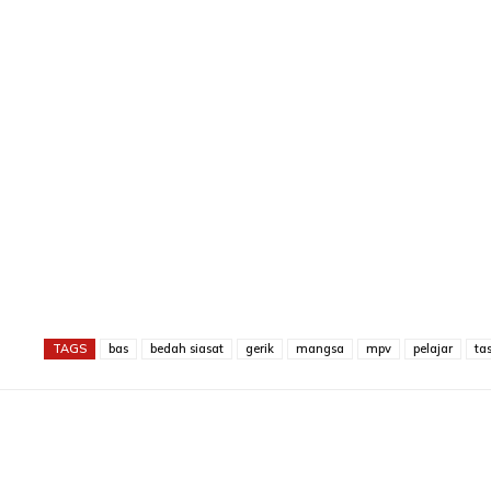
TAGS
bas
bedah siasat
gerik
mangsa
mpv
pelajar
ta
Share