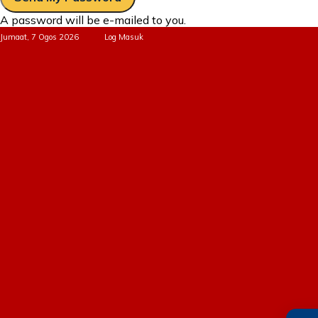
A password will be e-mailed to you.
Jumaat, 7 Ogos 2026
Log Masuk