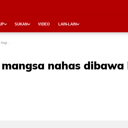
UP
SUKAN
VIDEO
LAIN-LAIN
agi...
 mangsa nahas dibawa k