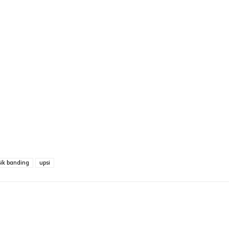
sik banding
upsi