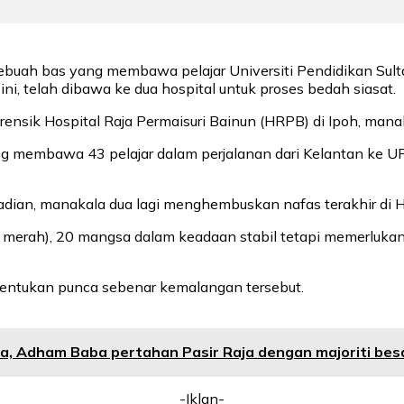
ah bas yang membawa pelajar Universiti Pendidikan Sultan
sini, telah dibawa ke dua hospital untuk proses bedah siasat.
ensik Hospital Raja Permaisuri Bainun (HRPB) di Ipoh, manaka
 yang membawa 43 pelajar dalam perjalanan dari Kelantan ke 
adian, manakala dua lagi menghembuskan nafas terakhir di Ho
zon merah), 20 mangsa dalam keadaan stabil tetapi memerluk
nentukan punca sebenar kemalangan tersebut.
a, Adham Baba pertahan Pasir Raja dengan majoriti bes
-Iklan-