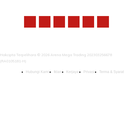
IKUTI KAMI
Hakcipta Terpelihara © 2026 Arena Mega Trading 202303256678
(RA0105181-H)
Hubungi Kami
Iklan
Kerjaya
Privasi
Terma & Syarat