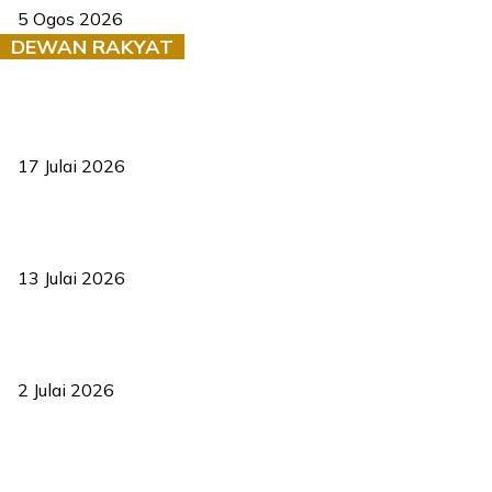
5 Ogos 2026
DEWAN RAKYAT
RUU statistik 2026 lulus, era baharu pengurusan data negara
bermula
17 Julai 2026
Sasar 70 peratus mahasiswa dapat kolej kediaman menjelang
2035
13 Julai 2026
‘Smart Lane’ kurangkan kesesakan hingga 50 peratus, terbukti
berkesan sejak 2023
2 Julai 2026