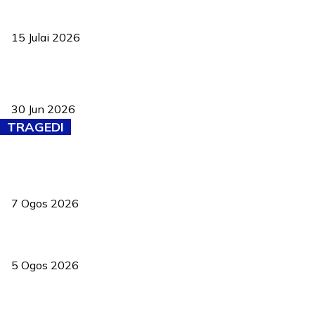
Pelantikan Liew perkukuh agenda teknologi, perolehan strategik
negara
15 Julai 2026
Pasport Malaysia kini lebih kebal dipalsukan, Anwar lancar PMA
baharu dengan 94 ciri keselamatan
30 Jun 2026
TRAGEDI
Tiga anggota polis maut ketika bantu rakan terkena renjatan
elektrik
7 Ogos 2026
PERHILITAN pantau gajah dengan dron, elak kemalangan berulang
5 Ogos 2026
Dua pelajar maut, tercampak ke laluan bertentangan di Temerloh