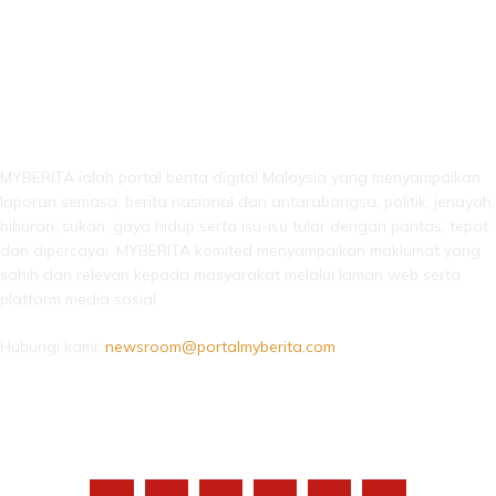
LEBIH DARI SEKADAR BERITA!
MYBERITA ialah portal berita digital Malaysia yang menyampaikan
laporan semasa, berita nasional dan antarabangsa, politik, jenayah,
hiburan, sukan, gaya hidup serta isu-isu tular dengan pantas, tepat
dan dipercayai. MYBERITA komited menyampaikan maklumat yang
sahih dan relevan kepada masyarakat melalui laman web serta
platform media sosial.
Hubungi kami:
newsroom@portalmyberita.com
IKUTI KAMI