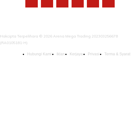
Hakcipta Terpelihara © 2026 Arena Mega Trading 202303256678
(RA0105181-H)
Hubungi Kami
Iklan
Kerjaya
Privasi
Terma & Syarat