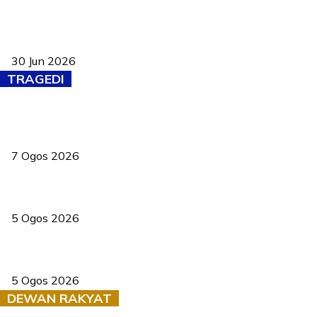
Pasport Malaysia kini lebih kebal dipalsukan, Anwar lancar PMA
baharu dengan 94 ciri keselamatan
30 Jun 2026
TRAGEDI
Tiga anggota polis maut ketika bantu rakan terkena renjatan
elektrik
7 Ogos 2026
PERHILITAN pantau gajah dengan dron, elak kemalangan berulang
5 Ogos 2026
Dua pelajar maut, tercampak ke laluan bertentangan di Temerloh
5 Ogos 2026
DEWAN RAKYAT