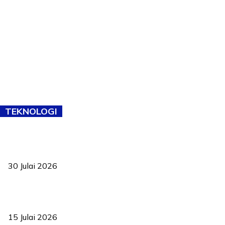
TEKNOLOGI
TVET bukan lagi pilihan kedua! Negeri Sembilan cari bakat hingga
ke pelosok kampung
30 Julai 2026
Pelantikan Liew perkukuh agenda teknologi, perolehan strategik
negara
15 Julai 2026