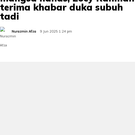
terima khabar duka subuh
tadi
Nurazmin Afza
9 Jun 2025 1:24 pm