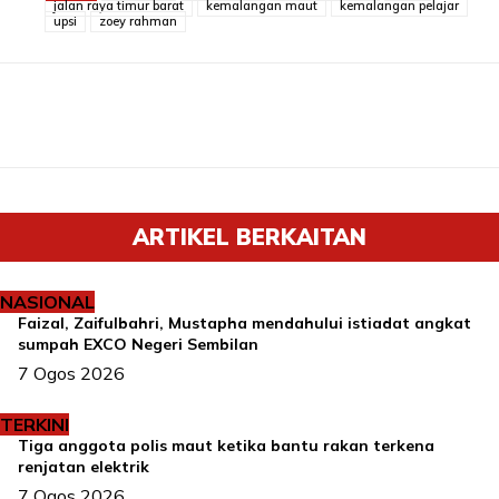
jalan raya timur barat
kemalangan maut
kemalangan pelajar
upsi
zoey rahman
ARTIKEL BERKAITAN
NASIONAL
Faizal, Zaifulbahri, Mustapha mendahului istiadat angkat
sumpah EXCO Negeri Sembilan
7 Ogos 2026
TERKINI
Tiga anggota polis maut ketika bantu rakan terkena
renjatan elektrik
7 Ogos 2026