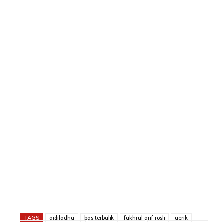
TAGS
aidiladha
bas terbalik
fakhrul arif rosli
gerik