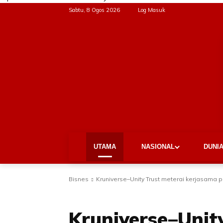
Sabtu, 8 Ogos 2026
Log Masuk
UTAMA
NASIONAL
DUNI
Bisnes
Kruniverse–Unity Trust meterai kerjasama 
BISNES
EKONOMI
TERKINI
Kruniverse–Unit