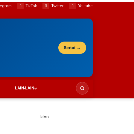
legram
TikTok
Twitter
Youtube
Sertai →
LAIN-LAIN
-Iklan-