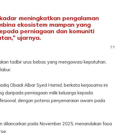
ekadar meningkatkan pengalaman
mbina ekosistem mampan yang
kepada perniagaan dan komuniti
tan,” ujarnya.
rakan tadbir urus bebas yang mengawasi kepatuhan,
labur.
adiq Obaidi Albar Syed Hamid, berkata kerjasama ini
g daripada perniagaan milik keluarga kepada
ofesional, dengan potensi penyenaraian awam pada
lkan dilancarkan pada November 2025, menandakan fasa
rse.