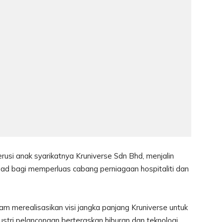
usi anak syarikatnya Kruniverse Sdn Bhd, menjalin
had bagi memperluas cabang perniagaan hospitaliti dan
lam merealisasikan visi jangka panjang Kruniverse untuk
stri pelancongan berteraskan hiburan dan teknologi.