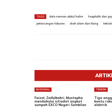
TAGS
dato norman abdul halim
hospitaliti dan g
pelancongan hiburan
shah alam dan klang
teknol
Share
ARTIK
NASIONAL
TERKINI
Faizal, Zaifulbahri, Mustapha
Tiga angg
mendahului istiadat angkat
bantu rak
sumpah EXCO Negeri Sembilan
elektrik