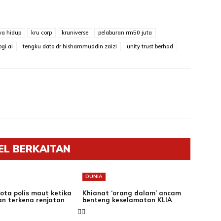
aya hidup
kru corp
kruniverse
pelaburan rm50 juta
ogi ai
tengku dato dr hishammuddin zaizi
unity trust berhad
EL BERKAITAN
DUNIA
ota polis maut ketika
Khianat ‘orang dalam’ ancam
an terkena renjatan
benteng keselamatan KLIA