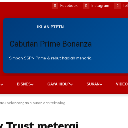
Facebook
Instagram
Te
IKLAN PTPTN
Cabutan Prime Bonanza
Simpan SSPN Prime & rebut hadiah menarik.
A
BISNES
GAYA HIDUP
SUKAN
VIDEO
pacu pelancongan hiburan dan teknologi
y Trust meterai