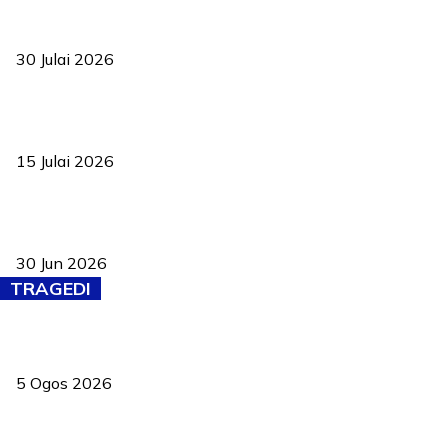
TVET bukan lagi pilihan kedua! Negeri Sembilan cari bakat hingga
ke pelosok kampung
30 Julai 2026
Pelantikan Liew perkukuh agenda teknologi, perolehan strategik
negara
15 Julai 2026
Pasport Malaysia kini lebih kebal dipalsukan, Anwar lancar PMA
baharu dengan 94 ciri keselamatan
30 Jun 2026
TRAGEDI
PERHILITAN pantau gajah dengan dron, elak kemalangan berulang
5 Ogos 2026
Dua pelajar maut, tercampak ke laluan bertentangan di Temerloh