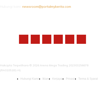
Hubungi kami:
newsroom@portalmyberita.com
IKUTI KAMI
Hakcipta Terpelihara © 2026 Arena Mega Trading 202303256678
(RA0105181-H)
Hubungi Kami
Iklan
Kerjaya
Privasi
Terma & Syarat