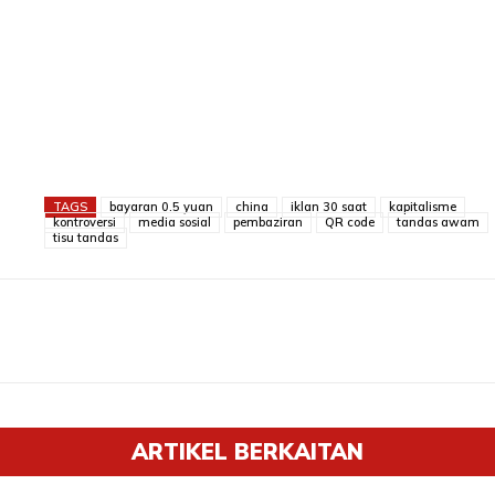
TAGS
bayaran 0.5 yuan
china
iklan 30 saat
kapitalisme
kontroversi
media sosial
pembaziran
QR code
tandas awam
tisu tandas
ARTIKEL BERKAITAN