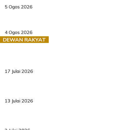
5 Ogos 2026
Saksi dedah batu kecil gugur sebelum pokok hempap Ford Raptor
4 Ogos 2026
DEWAN RAKYAT
RUU statistik 2026 lulus, era baharu pengurusan data negara
bermula
17 Julai 2026
Sasar 70 peratus mahasiswa dapat kolej kediaman menjelang
2035
13 Julai 2026
‘Smart Lane’ kurangkan kesesakan hingga 50 peratus, terbukti
berkesan sejak 2023