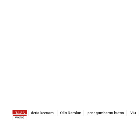
TAGS
deria keenam
Olla Ramlan
penggambaran hutan
Viu
walid