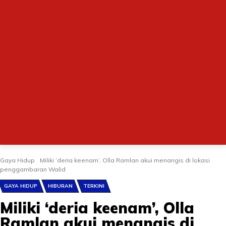
Gaya Hidup
Miliki ‘deria keenam’, Olla Ramlan akui menangis di lokasi
penggambaran Walid
GAYA HIDUP
HIBURAN
TERKINI
Miliki ‘deria keenam’, Olla
Ramlan akui menangis di