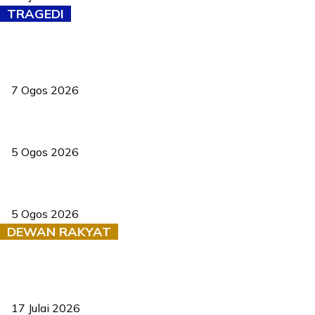
TRAGEDI
Tiga anggota polis maut ketika bantu rakan terkena renjatan
elektrik
7 Ogos 2026
PERHILITAN pantau gajah dengan dron, elak kemalangan berulang
5 Ogos 2026
Dua pelajar maut, tercampak ke laluan bertentangan di Temerloh
5 Ogos 2026
DEWAN RAKYAT
RUU statistik 2026 lulus, era baharu pengurusan data negara
bermula
17 Julai 2026