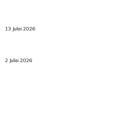
Sasar 70 peratus mahasiswa dapat kolej kediaman menjelang
2035
13 Julai 2026
‘Smart Lane’ kurangkan kesesakan hingga 50 peratus, terbukti
berkesan sejak 2023
2 Julai 2026