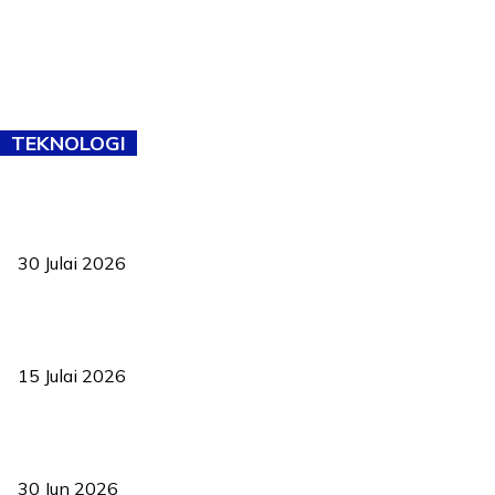
TEKNOLOGI
TVET bukan lagi pilihan kedua! Negeri Sembilan cari bakat hingga
ke pelosok kampung
30 Julai 2026
Pelantikan Liew perkukuh agenda teknologi, perolehan strategik
negara
15 Julai 2026
Pasport Malaysia kini lebih kebal dipalsukan, Anwar lancar PMA
baharu dengan 94 ciri keselamatan
30 Jun 2026