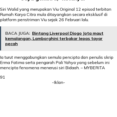
Siri Walid yang merupakan Viu Original 12 episod terbitan
Rumah Karya Citra mula ditayangkan secara eksklusif di
platform penstriman Viu sejak 26 Februari lalu.
BACA JUGA:
Bintang Liverpool Diogo Jota maut
kemalangan, Lamborghini terbakar lepas tayar
pecah
Ia turut menggabungkan semula pencipta dan penulis skrip
Erma Fatima serta pengarah Pali Yahya yang sebelum ini
mencipta fenomena menerusi siri Bidaah. – MYBERITA
91
-Iklan-