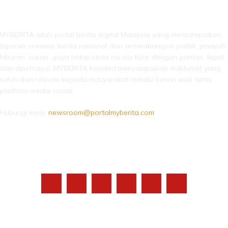
LEBIH DARI SEKADAR BERITA!
MYBERITA ialah portal berita digital Malaysia yang menyampaikan
laporan semasa, berita nasional dan antarabangsa, politik, jenayah,
hiburan, sukan, gaya hidup serta isu-isu tular dengan pantas, tepat
dan dipercayai. MYBERITA komited menyampaikan maklumat yang
sahih dan relevan kepada masyarakat melalui laman web serta
platform media sosial.
Hubungi kami:
newsroom@portalmyberita.com
IKUTI KAMI