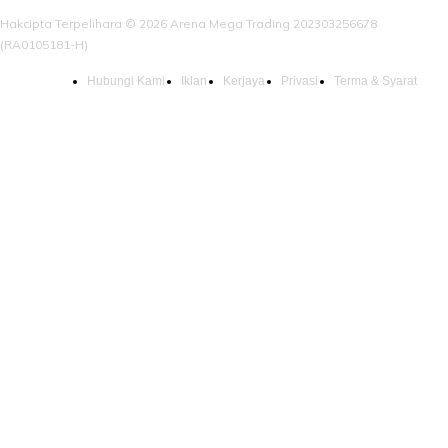
Hakcipta Terpelihara © 2026 Arena Mega Trading 202303256678
(RA0105181-H)
Hubungi Kami
Iklan
Kerjaya
Privasi
Terma & Syarat