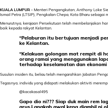
KUALA LUMPUR
– Menteri Pengangkutan, Anthony Loke Si
Ismail Petra (LTSIP), Pengkalan Chepa, Kota Bharu sebaga
Menurutnya, kerajaan Persekutuan telah membelanjakan ham
baik kepada rakyat Kelantan.
“Pelaburan itu bertujuan menjadi p
ke Kelantan.
“Kelakuan golongan mat rempit di 
orang ramai yang menggunakan lapa
terhadap keselamatan dan ekonomi n
Susulan insiden itu, beliau telah mengarahkan Jabatan Pen
Tegasnya, individu yang didapati melakukan aktiviti merem
@kacakasal495
Gapo dio ni??? Siap duk main rem lag
arus.Langkah awal kena diambil ni o