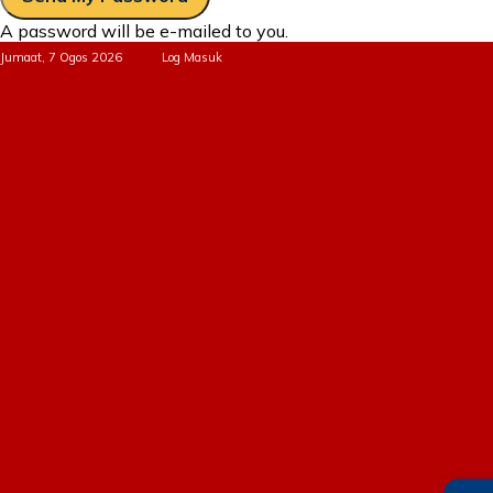
A password will be e-mailed to you.
Jumaat, 7 Ogos 2026
Log Masuk