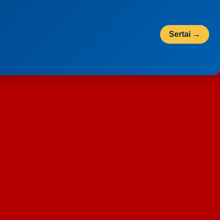
Sertai →