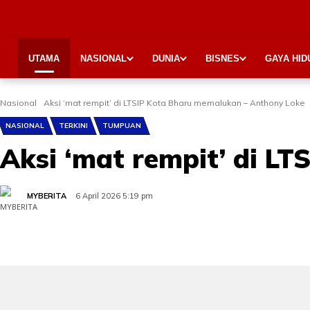
UTAMA
NASIONAL
DUNIA
BISNES
GAYA HID
Nasional
Aksi ‘mat rempit’ di LTSIP Kota Bharu memalukan – Anthony Loke
NASIONAL
TERKINI
TUMPUAN
Aksi ‘mat rempit’ di L
MYBERITA
6 April 2026 5:19 pm
Share