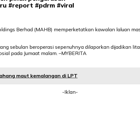
ru
#report
#pdrm
#viral
 Holdings Berhad (MAHB) memperketatkan kawalan laluan ma
rang sebulan beroperasi sepenuhnya dilaporkan dijadikan lit
 sosial pada Jumaat malam. –MYBERITA
Pahang maut kemalangan di LPT
-Iklan-