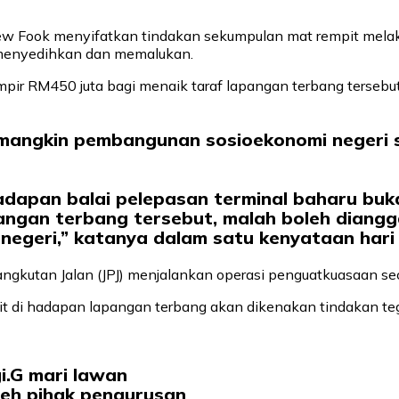
ew Fook menyifatkan tindakan sekumpulan mat rempit mela
i menyedihkan dan memalukan.
pir RM450 juta bagi menaik taraf lapangan terbang terseb
emangkin pembangunan sosioekonomi negeri s
hadapan balai pelepasan terminal baharu b
ngan terbang tersebut, malah boleh diangg
egeri,” katanya dalam satu kenyataan hari i
gangkutan Jalan (JPJ) menjalankan operasi penguatkuasaan s
pit di hadapan lapangan terbang akan dikenakan tindakan te
i.G mari lawan
leh pihak pengurusan