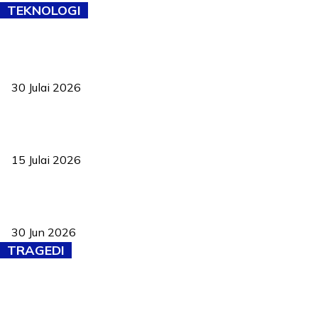
TEKNOLOGI
TVET bukan lagi pilihan kedua! Negeri Sembilan cari bakat hingga
ke pelosok kampung
30 Julai 2026
Pelantikan Liew perkukuh agenda teknologi, perolehan strategik
negara
15 Julai 2026
Pasport Malaysia kini lebih kebal dipalsukan, Anwar lancar PMA
baharu dengan 94 ciri keselamatan
30 Jun 2026
TRAGEDI
Tiga anggota polis maut ketika bantu rakan terkena renjatan
elektrik