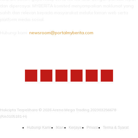
dan dipercayai. MYBERITA komited menyampaikan maklumat yang
sahih dan relevan kepada masyarakat melalui laman web serta
platform media sosial.
Hubungi kami:
newsroom@portalmyberita.com
IKUTI KAMI
Hakcipta Terpelihara © 2026 Arena Mega Trading 202303256678
(RA0105181-H)
Hubungi Kami
Iklan
Kerjaya
Privasi
Terma & Syarat