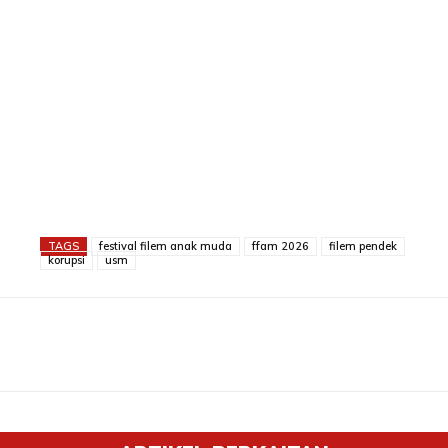
TAGS
festival filem anak muda
ffam 2026
filem pendek
korupsi
usm