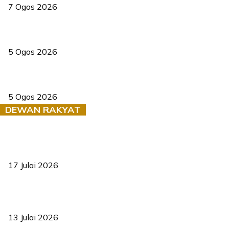
7 Ogos 2026
PERHILITAN pantau gajah dengan dron, elak kemalangan berulang
5 Ogos 2026
Dua pelajar maut, tercampak ke laluan bertentangan di Temerloh
5 Ogos 2026
DEWAN RAKYAT
RUU statistik 2026 lulus, era baharu pengurusan data negara
bermula
17 Julai 2026
Sasar 70 peratus mahasiswa dapat kolej kediaman menjelang
2035
13 Julai 2026