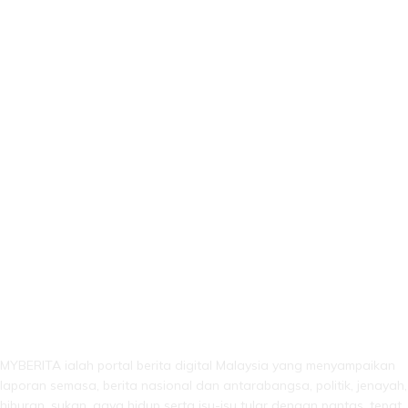
LEBIH DARI SEKADAR BERITA!
MYBERITA ialah portal berita digital Malaysia yang menyampaikan
laporan semasa, berita nasional dan antarabangsa, politik, jenayah,
hiburan, sukan, gaya hidup serta isu-isu tular dengan pantas, tepat