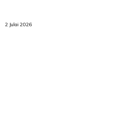
‘Smart Lane’ kurangkan kesesakan hingga 50 peratus, terbukti
berkesan sejak 2023
2 Julai 2026