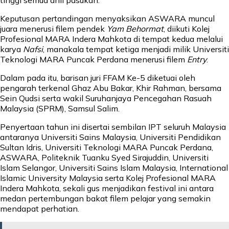
tinggi semua ahli pasukan.
Keputusan pertandingan menyaksikan ASWARA muncul
juara menerusi filem pendek
Yam Behormat
, diikuti Kolej
Profesional MARA Indera Mahkota di tempat kedua melalui
karya
Nafsi
, manakala tempat ketiga menjadi milik Universiti
Teknologi MARA Puncak Perdana menerusi filem
Entry
.
Dalam pada itu, barisan juri FFAM Ke-5 diketuai oleh
pengarah terkenal Ghaz Abu Bakar, Khir Rahman, bersama
Sein Qudsi serta wakil Suruhanjaya Pencegahan Rasuah
Malaysia (SPRM), Samsul Salim.
Penyertaan tahun ini disertai sembilan IPT seluruh Malaysia
antaranya Universiti Sains Malaysia, Universiti Pendidikan
Sultan Idris, Universiti Teknologi MARA Puncak Perdana,
ASWARA, Politeknik Tuanku Syed Sirajuddin, Universiti
Islam Selangor, Universiti Sains Islam Malaysia, International
Islamic University Malaysia serta Kolej Profesional MARA
Indera Mahkota, sekali gus menjadikan festival ini antara
medan pertembungan bakat filem pelajar yang semakin
mendapat perhatian.