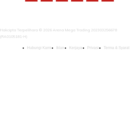
Hakcipta Terpelihara © 2026 Arena Mega Trading 202303256678
(RA0105181-H)
Hubungi Kami
Iklan
Kerjaya
Privasi
Terma & Syarat