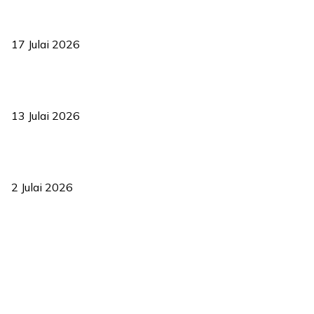
RUU statistik 2026 lulus, era baharu pengurusan data negara
bermula
17 Julai 2026
Sasar 70 peratus mahasiswa dapat kolej kediaman menjelang
2035
13 Julai 2026
‘Smart Lane’ kurangkan kesesakan hingga 50 peratus, terbukti
berkesan sejak 2023
2 Julai 2026