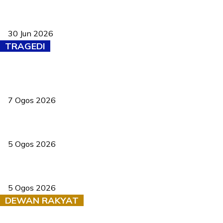
Pasport Malaysia kini lebih kebal dipalsukan, Anwar lancar PMA
baharu dengan 94 ciri keselamatan
30 Jun 2026
TRAGEDI
Tiga anggota polis maut ketika bantu rakan terkena renjatan
elektrik
7 Ogos 2026
PERHILITAN pantau gajah dengan dron, elak kemalangan berulang
5 Ogos 2026
Dua pelajar maut, tercampak ke laluan bertentangan di Temerloh
5 Ogos 2026
DEWAN RAKYAT