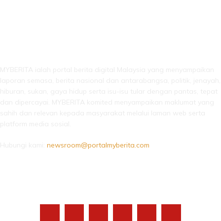
LEBIH DARI SEKADAR BERITA!
MYBERITA ialah portal berita digital Malaysia yang menyampaikan
laporan semasa, berita nasional dan antarabangsa, politik, jenayah,
hiburan, sukan, gaya hidup serta isu-isu tular dengan pantas, tepat
dan dipercayai. MYBERITA komited menyampaikan maklumat yang
sahih dan relevan kepada masyarakat melalui laman web serta
platform media sosial.
Hubungi kami:
newsroom@portalmyberita.com
IKUTI KAMI