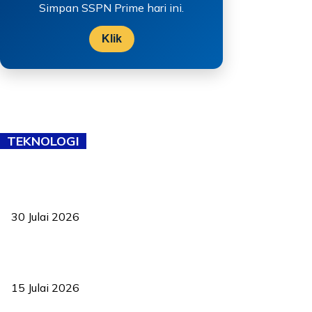
Simpan SSPN Prime hari ini.
Klik
TEKNOLOGI
TVET bukan lagi pilihan kedua! Negeri Sembilan cari bakat hingga
ke pelosok kampung
30 Julai 2026
Pelantikan Liew perkukuh agenda teknologi, perolehan strategik
negara
15 Julai 2026