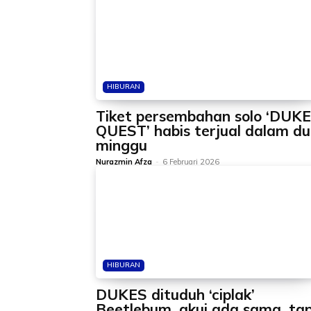
HIBURAN
Tiket persembahan solo ‘DUK
QUEST’ habis terjual dalam d
minggu
Nurazmin Afza
-
6 Februari 2026
HIBURAN
DUKES dituduh ‘ciplak’
Beetlebum, akui ada sama, tap