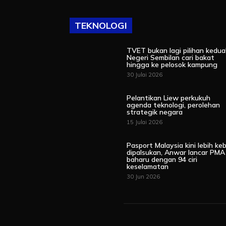
TEKNOLOGI
TVET bukan lagi pilihan kedua
Negeri Sembilan cari bakat
hingga ke pelosok kampung
30 Julai 2026
Pelantikan Liew perkukuh
agenda teknologi, perolehan
strategik negara
15 Julai 2026
Pasport Malaysia kini lebih keb
dipalsukan, Anwar lancar PMA
baharu dengan 94 ciri
keselamatan
30 Jun 2026