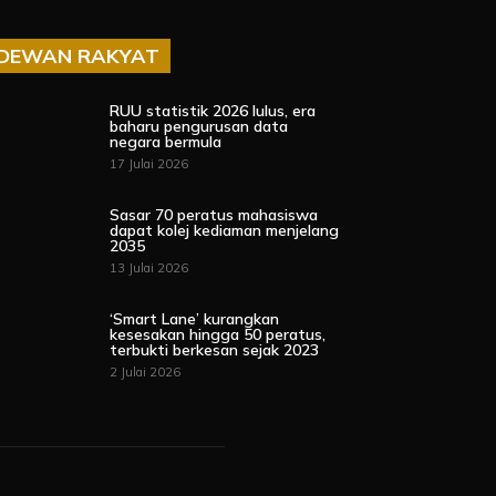
DEWAN RAKYAT
RUU statistik 2026 lulus, era
baharu pengurusan data
negara bermula
17 Julai 2026
Sasar 70 peratus mahasiswa
dapat kolej kediaman menjelang
2035
13 Julai 2026
‘Smart Lane’ kurangkan
kesesakan hingga 50 peratus,
terbukti berkesan sejak 2023
2 Julai 2026