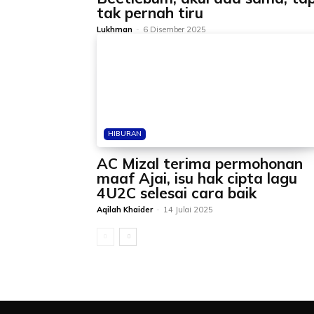
tak pernah tiru
Lukhman
-
6 Disember 2025
HIBURAN
AC Mizal terima permohonan
maaf Ajai, isu hak cipta lagu
4U2C selesai cara baik
Aqilah Khaider
-
14 Julai 2025