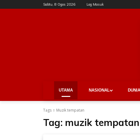
Sabtu, 8 Ogos 2026
Log Masuk
UTAMA
NASIONAL
DUNI
Tags
Muzik tempatan
Tag:
muzik tempatan