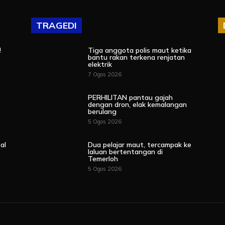
TRAGEDI
!
Tiga anggota polis maut ketika
bantu rakan terkena renjatan
elektrik
7 Ogos 2026
PERHILITAN pantau gajah
dengan dron, elak kemalangan
berulang
5 Ogos 2026
al
Dua pelajar maut, tercampak ke
laluan bertentangan di
Temerloh
5 Ogos 2026