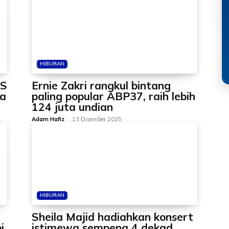
HIBURAN
ES
Ernie Zakri rangkul bintang
ua
paling popular ABP37, raih lebih
124 juta undian
Adam Hafiz
-
13 Disember 2025
HIBURAN
Sheila Majid hadiahkan konsert
i
istimewa sempena 4 dekad