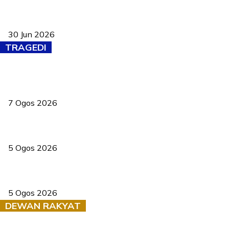
Pasport Malaysia kini lebih kebal dipalsukan, Anwar lancar PMA
baharu dengan 94 ciri keselamatan
30 Jun 2026
TRAGEDI
Tiga anggota polis maut ketika bantu rakan terkena renjatan
elektrik
7 Ogos 2026
PERHILITAN pantau gajah dengan dron, elak kemalangan berulang
5 Ogos 2026
Dua pelajar maut, tercampak ke laluan bertentangan di Temerloh
5 Ogos 2026
DEWAN RAKYAT