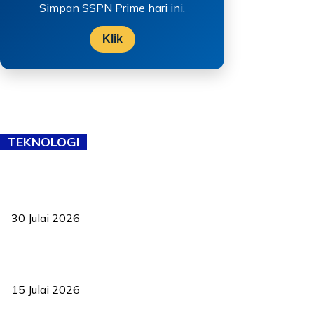
Simpan SSPN Prime hari ini.
Klik
TEKNOLOGI
TVET bukan lagi pilihan kedua! Negeri Sembilan cari bakat hingga
ke pelosok kampung
30 Julai 2026
Pelantikan Liew perkukuh agenda teknologi, perolehan strategik
negara
15 Julai 2026