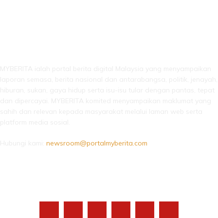
LEBIH DARI SEKADAR BERITA!
MYBERITA ialah portal berita digital Malaysia yang menyampaikan
laporan semasa, berita nasional dan antarabangsa, politik, jenayah,
hiburan, sukan, gaya hidup serta isu-isu tular dengan pantas, tepat
dan dipercayai. MYBERITA komited menyampaikan maklumat yang
sahih dan relevan kepada masyarakat melalui laman web serta
platform media sosial.
Hubungi kami:
newsroom@portalmyberita.com
IKUTI KAMI