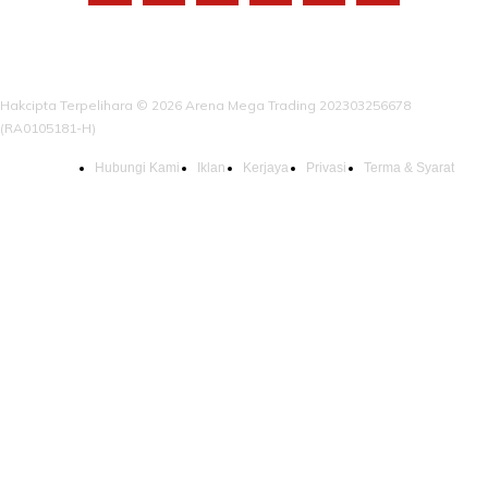
Hakcipta Terpelihara © 2026 Arena Mega Trading 202303256678
(RA0105181-H)
Hubungi Kami
Iklan
Kerjaya
Privasi
Terma & Syarat