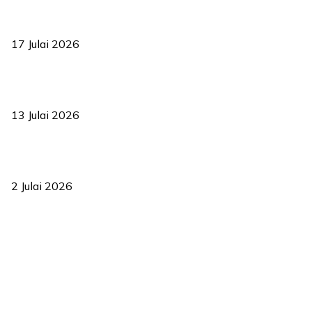
RUU statistik 2026 lulus, era baharu pengurusan data negara
bermula
17 Julai 2026
Sasar 70 peratus mahasiswa dapat kolej kediaman menjelang
2035
13 Julai 2026
‘Smart Lane’ kurangkan kesesakan hingga 50 peratus, terbukti
berkesan sejak 2023
2 Julai 2026