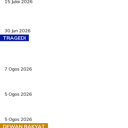
15 Julai 2026
Pasport Malaysia kini lebih kebal dipalsukan, Anwar lancar PMA
baharu dengan 94 ciri keselamatan
30 Jun 2026
TRAGEDI
Tiga anggota polis maut ketika bantu rakan terkena renjatan
elektrik
7 Ogos 2026
PERHILITAN pantau gajah dengan dron, elak kemalangan berulang
5 Ogos 2026
Dua pelajar maut, tercampak ke laluan bertentangan di Temerloh
5 Ogos 2026
DEWAN RAKYAT