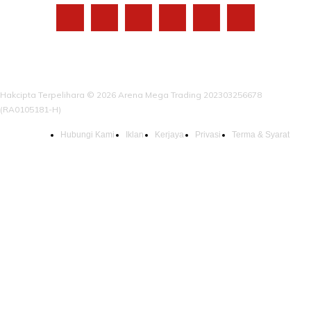
Hakcipta Terpelihara © 2026 Arena Mega Trading 202303256678
(RA0105181-H)
Hubungi Kami
Iklan
Kerjaya
Privasi
Terma & Syarat