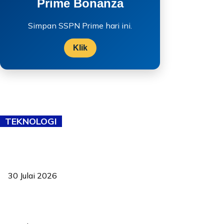
Prime Bonanza
Simpan SSPN Prime hari ini.
Klik
TEKNOLOGI
TVET bukan lagi pilihan kedua! Negeri Sembilan cari bakat hingga
ke pelosok kampung
30 Julai 2026
Pelantikan Liew perkukuh agenda teknologi, perolehan strategik
negara