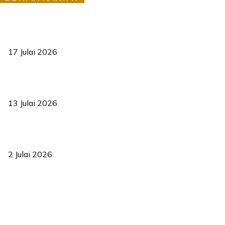
RUU statistik 2026 lulus, era baharu pengurusan data negara
bermula
17 Julai 2026
Sasar 70 peratus mahasiswa dapat kolej kediaman menjelang
2035
13 Julai 2026
‘Smart Lane’ kurangkan kesesakan hingga 50 peratus, terbukti
berkesan sejak 2023
2 Julai 2026