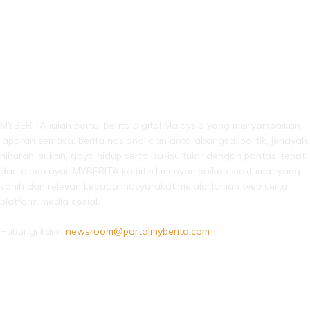
LEBIH DARI SEKADAR BERITA!
MYBERITA ialah portal berita digital Malaysia yang menyampaikan
laporan semasa, berita nasional dan antarabangsa, politik, jenayah,
hiburan, sukan, gaya hidup serta isu-isu tular dengan pantas, tepat
dan dipercayai. MYBERITA komited menyampaikan maklumat yang
sahih dan relevan kepada masyarakat melalui laman web serta
platform media sosial.
Hubungi kami:
newsroom@portalmyberita.com
IKUTI KAMI