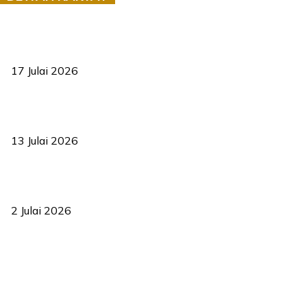
RUU statistik 2026 lulus, era baharu pengurusan data negara
bermula
17 Julai 2026
Sasar 70 peratus mahasiswa dapat kolej kediaman menjelang
2035
13 Julai 2026
‘Smart Lane’ kurangkan kesesakan hingga 50 peratus, terbukti
berkesan sejak 2023
2 Julai 2026