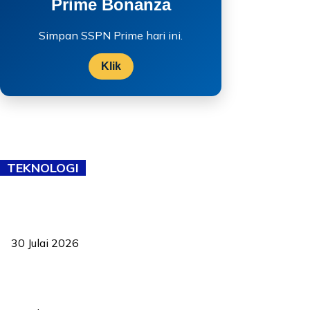
Prime Bonanza
Simpan SSPN Prime hari ini.
Klik
TEKNOLOGI
TVET bukan lagi pilihan kedua! Negeri Sembilan cari bakat hingga
ke pelosok kampung
30 Julai 2026
Pelantikan Liew perkukuh agenda teknologi, perolehan strategik
negara