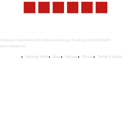
Hakcipta Terpelihara © 2026 Arena Mega Trading 202303256678
(RA0105181-H)
Hubungi Kami
Iklan
Kerjaya
Privasi
Terma & Syarat