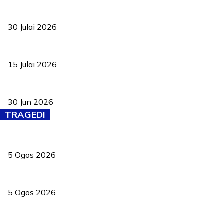
TVET bukan lagi pilihan kedua! Negeri Sembilan cari bakat hingg
30 Julai 2026
Pelantikan Liew perkukuh agenda teknologi, perolehan strategik 
15 Julai 2026
Pasport Malaysia kini lebih kebal dipalsukan, Anwar lancar PMA b
30 Jun 2026
TRAGEDI
PERHILITAN pantau gajah dengan dron, elak kemalangan berulang
5 Ogos 2026
Dua pelajar maut, tercampak ke laluan bertentangan di Temerloh
5 Ogos 2026
Saksi dedah batu kecil gugur sebelum pokok hempap Ford Raptor