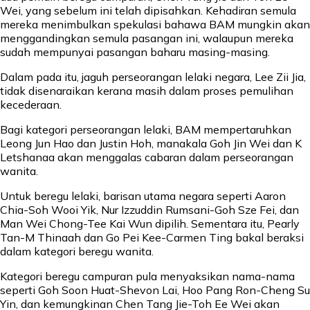
Wei, yang sebelum ini telah dipisahkan. Kehadiran semula
mereka menimbulkan spekulasi bahawa BAM mungkin akan
menggandingkan semula pasangan ini, walaupun mereka
sudah mempunyai pasangan baharu masing-masing.
Dalam pada itu, jaguh perseorangan lelaki negara, Lee Zii Jia,
tidak disenaraikan kerana masih dalam proses pemulihan
kecederaan.
Bagi kategori perseorangan lelaki, BAM mempertaruhkan
Leong Jun Hao dan Justin Hoh, manakala Goh Jin Wei dan K
Letshanaa akan menggalas cabaran dalam perseorangan
wanita.
Untuk beregu lelaki, barisan utama negara seperti Aaron
Chia-Soh Wooi Yik, Nur Izzuddin Rumsani-Goh Sze Fei, dan
Man Wei Chong-Tee Kai Wun dipilih. Sementara itu, Pearly
Tan-M Thinaah dan Go Pei Kee-Carmen Ting bakal beraksi
dalam kategori beregu wanita.
Kategori beregu campuran pula menyaksikan nama-nama
seperti Goh Soon Huat-Shevon Lai, Hoo Pang Ron-Cheng Su
Yin, dan kemungkinan Chen Tang Jie-Toh Ee Wei akan