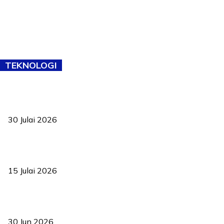
TEKNOLOGI
TVET bukan lagi pilihan kedua! Negeri Sembilan cari bakat hingga
ke pelosok kampung
30 Julai 2026
Pelantikan Liew perkukuh agenda teknologi, perolehan strategik
negara
15 Julai 2026
Pasport Malaysia kini lebih kebal dipalsukan, Anwar lancar PMA
baharu dengan 94 ciri keselamatan
30 Jun 2026