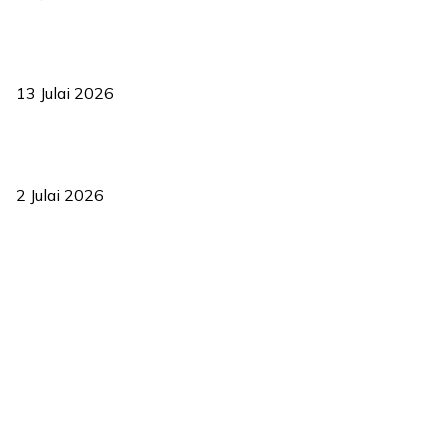
Sasar 70 peratus mahasiswa dapat kolej kediaman menjelang
2035
13 Julai 2026
‘Smart Lane’ kurangkan kesesakan hingga 50 peratus, terbukti
berkesan sejak 2023
2 Julai 2026