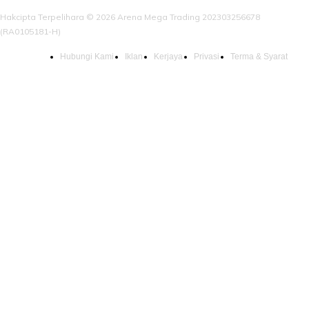
Hakcipta Terpelihara © 2026 Arena Mega Trading 202303256678
(RA0105181-H)
Hubungi Kami
Iklan
Kerjaya
Privasi
Terma & Syarat