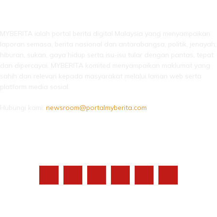
LEBIH DARI SEKADAR BERITA!
MYBERITA ialah portal berita digital Malaysia yang menyampaikan
laporan semasa, berita nasional dan antarabangsa, politik, jenayah,
hiburan, sukan, gaya hidup serta isu-isu tular dengan pantas, tepat
dan dipercayai. MYBERITA komited menyampaikan maklumat yang
sahih dan relevan kepada masyarakat melalui laman web serta
platform media sosial.
Hubungi kami:
newsroom@portalmyberita.com
IKUTI KAMI