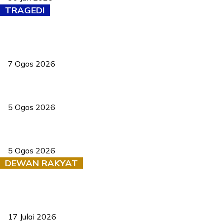
TRAGEDI
Tiga anggota polis maut ketika bantu rakan terkena renjatan
elektrik
7 Ogos 2026
PERHILITAN pantau gajah dengan dron, elak kemalangan berulang
5 Ogos 2026
Dua pelajar maut, tercampak ke laluan bertentangan di Temerloh
5 Ogos 2026
DEWAN RAKYAT
RUU statistik 2026 lulus, era baharu pengurusan data negara
bermula
17 Julai 2026