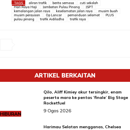
TAGS
aliran trafik
berita semasa
cuti sekolah
Hari Raya Haji
Jambatan Pulau Pinang
JSPT
kemalangan jalan raya
keselamatan jalan raya
musim buah
musim perayaan
Op Lancar
pemanduan selamat
PLUS
pulau pinang
trafik Aidiladha
trafik raya
ARTIKEL BERKAITAN
Qilo, Aliff Kimiey akur tersingkir, enam
peserta mara ke pentas ‘finale’ Big Stage
Rocketfuel
9 Ogos 2026
HIBURAN
Harimau Selatan mengganas, Chelsea