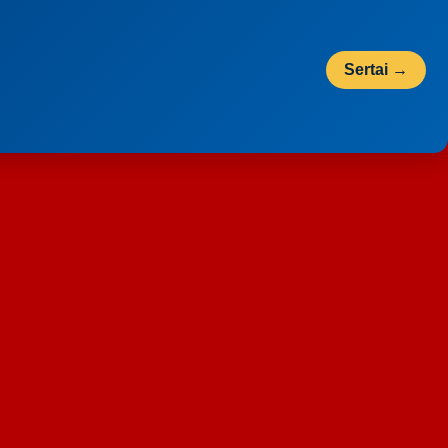
Sertai →