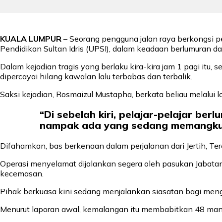
KUALA LUMPUR
– Seorang pengguna jalan raya berkongsi 
Pendidikan Sultan Idris (UPSI), dalam keadaan berlumuran da
Dalam kejadian tragis yang berlaku kira-kira jam 1 pagi it
dipercayai hilang kawalan lalu terbabas dan terbalik.
Saksi kejadian, Rosmaizul Mustapha, berkata beliau melalu
“Di sebelah kiri, pelajar-pelajar be
nampak ada yang sedang memangku a
Difahamkan, bas berkenaan dalam perjalanan dari Jertih, Ter
Operasi menyelamat dijalankan segera oleh pasukan Jabata
kecemasan.
Pihak berkuasa kini sedang menjalankan siasatan bagi men
Menurut laporan awal, kemalangan itu membabitkan 48 mang