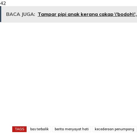
42
BACA JUGA:
Tampar pipi anak kerana cakap \'bodoh\'
TAGS
bas terbalik
berita menyayat hati
kecederaan penumpang