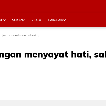
UP
SUKAN
VIDEO
LAIN-LAIN
ajar berdarah dan terbaring
gan menyayat hati, sak