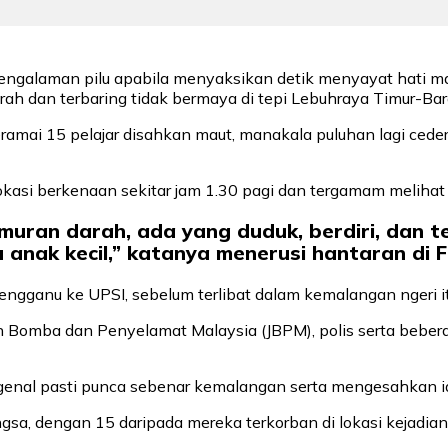
pengalaman pilu apabila menyaksikan detik menyayat hati
rah dan terbaring tidak bermaya di tepi Lebuhraya Timur-Bara
u, seramai 15 pelajar disahkan maut, manakala puluhan lagi 
i lokasi berkenaan sekitar jam 1.30 pagi dan tergamam meli
rlumuran darah, ada yang duduk, berdiri, dan 
nak kecil,” katanya menerusi hantaran di 
engganu ke UPSI, sebelum terlibat dalam kemalangan ngeri it
n Bomba dan Penyelamat Malaysia (JBPM), polis serta beber
genal pasti punca sebenar kemalangan serta mengesahkan id
sa, dengan 15 daripada mereka terkorban di lokasi kejadi