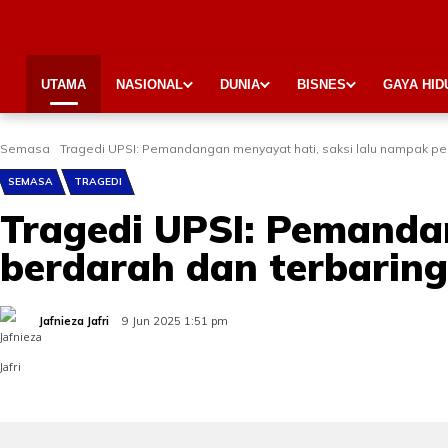
UTAMA
NASIONAL
DUNIA
BISNES
GAYA HID
Semasa
Tragedi UPSI: Pemandangan menyayat hati, saksi lalu nampak pel
SEMASA
TRAGEDI
Tragedi UPSI: Pemandan
berdarah dan terbaring
Jafnieza Jafri
9 Jun 2025 1:51 pm
Share