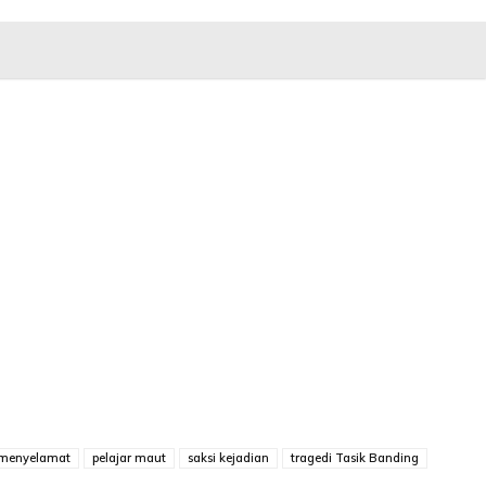
 menyelamat
pelajar maut
saksi kejadian
tragedi Tasik Banding