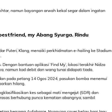
tar, namun bayangan arwah kekal segar dalam ingatan
 bestfriend, my Abang Syurga. Rindu
ar Puteri, Klang, menaiki perkhidmatan e-hailing ke Stadium
.
Dengan bantuan aplikasi ‘Find My’, lokasi terakhir Nidza
a, namun kad debit dan wang tunai didapati tiada.
era, dan pada petang 14 Ogos 2024, pasukan bomba menemui
orkan hilang.
ngklasifikasikan kes sebagai mati mengejut (SDR) dan
erasas berhubung punca kematian abangnya, sambil
tiga bersama Aufahanie. Nyanyian cover beliau bagi lagu