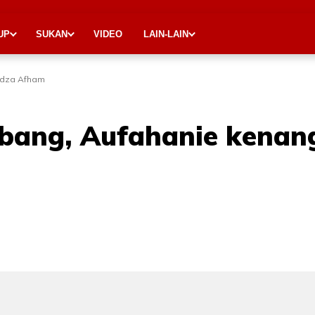
UP
SUKAN
VIDEO
LAIN-LAIN
idza Afham
bang, Aufahanie kenan