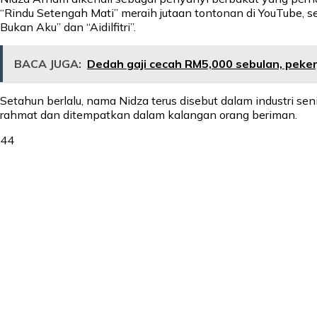
“Rindu Setengah Mati” meraih jutaan tontonan di YouTube, s
Bukan Aku” dan “Aidilfitri”.
BACA JUGA:
Dedah gaji cecah RM5,000 sebulan, peke
Setahun berlalu, nama Nidza terus disebut dalam industri se
rahmat dan ditempatkan dalam kalangan orang beriman.
44