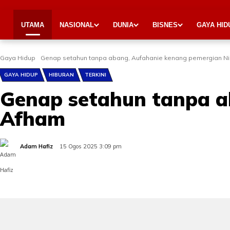
UTAMA
NASIONAL
DUNIA
BISNES
GAYA HID
Gaya Hidup
Genap setahun tanpa abang, Aufahanie kenang pemergian N
GAYA HIDUP
HIBURAN
TERKINI
Genap setahun tanpa a
Afham
Adam Hafiz
15 Ogos 2025 3:09 pm
Share