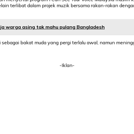
elain terlibat dalam projek muzik bersama rakan-rakan denga
rja warga asing tak mahu pulang Bangladesh
ni sebagai bakat muda yang pergi terlalu awal, namun meningg
-Iklan-