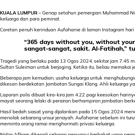
KUALA LUMPUR
– Genap setahun pemergian Muhammad Nidz
keluarga dan para peminat.
Coretan penuh kerinduan Aufahanie di laman Instagram hari 
“365 days without you, without your 
sangat-sangat, sakit. Al-Fatihah,” tu
Tragedi yang berlaku pada 13 Ogos 2024, sekitar jam 7.45 m
Sultan Suleiman untuk berjoging. Ketika itu, beliau memakai
Beberapa jam kemudian, usaha keluarga untuk menghubunginya
dikesan berdekatan Jambatan Sungai Klang. Ahli keluarga y
Laporan polis dibuat kira-kira jam 4.22 pagi keesokan hari
mayat seorang lelaki di perairan berhampiran jambatan berk
Hasil bedah siasat yang dijalankan pada 15 Ogos 2024 mend
menolak sebarang unsur jenayah. Aufahanie sebelum ini tu
meminta orang ramai menghormati privasi keluarga.
Nidza Afham dikenali sebagai penyanyi berbakat yang perna