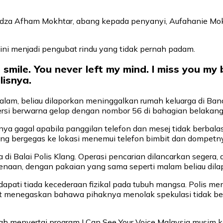
a Afham Mokhtar, abang kepada penyanyi, Aufahanie Mokh
ini menjadi pengubat rindu yang tidak pernah padam.
smile. You never left my mind. I miss you my
lisnya.
alam, beliau dilaporkan meninggalkan rumah keluarga di Band
 jersi berwarna gelap dengan nombor 56 di bahagian belakang
 gagal apabila panggilan telefon dan mesej tidak berbalas. 
ang bergegas ke lokasi menemui telefon bimbit dan dompetny
nya di Balai Polis Klang. Operasi pencarian dilancarkan seg
enaan, dengan pakaian yang sama seperti malam beliau dilap
apati tiada kecederaan fizikal pada tubuh mangsa. Polis me
rut menegaskan bahawa pihaknya menolak spekulasi tidak b
h menyertai program I Can See Your Voice Malaysia musim ke