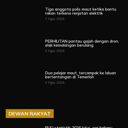
Tiga anggota polis maut ketika bantu
rakan terkena renjatan elektrik
7 Ogos 2026
PERHILITAN pantau gajah dengan dron,
elak kemalangan berulang
5 Ogos 2026
Dua pelajar maut, tercampak ke laluan
bertentangan di Temerloh
5 Ogos 2026
DEWAN RAKYAT
RUU statistik 2026 lulus, era baharu