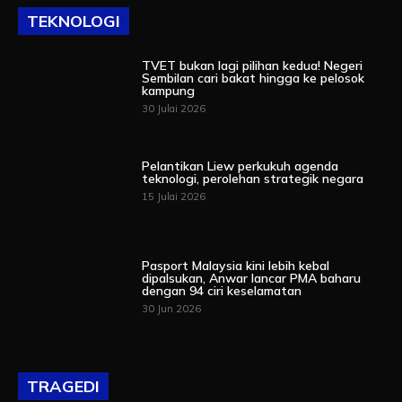
TEKNOLOGI
TVET bukan lagi pilihan kedua! Negeri
Sembilan cari bakat hingga ke pelosok
kampung
30 Julai 2026
Pelantikan Liew perkukuh agenda
teknologi, perolehan strategik negara
15 Julai 2026
Pasport Malaysia kini lebih kebal
dipalsukan, Anwar lancar PMA baharu
dengan 94 ciri keselamatan
30 Jun 2026
TRAGEDI