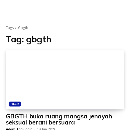
Tags
Gbgth
Tag:
gbgth
FILEM
GBGTH buka ruang mangsa jenayah
seksual berani bersuara
Adam Taqiuddin
-
19 Jun 2026