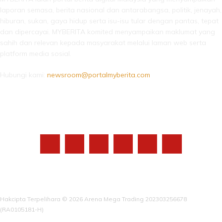
laporan semasa, berita nasional dan antarabangsa, politik, jenayah,
hiburan, sukan, gaya hidup serta isu-isu tular dengan pantas, tepat
dan dipercayai. MYBERITA komited menyampaikan maklumat yang
sahih dan relevan kepada masyarakat melalui laman web serta
platform media sosial.
Hubungi kami:
newsroom@portalmyberita.com
IKUTI KAMI
Hakcipta Terpelihara © 2026 Arena Mega Trading 202303256678
(RA0105181-H)