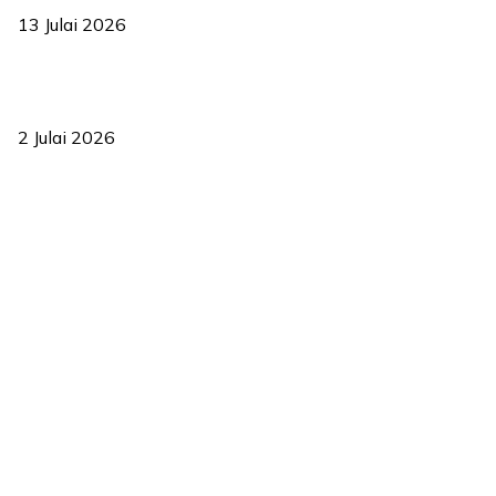
13 Julai 2026
‘Smart Lane’ kurangkan kesesakan hingga 50 peratus, terbukti
berkesan sejak 2023
2 Julai 2026