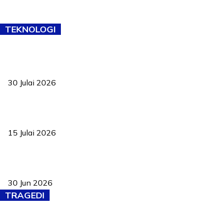
TEKNOLOGI
TVET bukan lagi pilihan kedua! Negeri Sembilan cari bakat hingga
ke pelosok kampung
30 Julai 2026
Pelantikan Liew perkukuh agenda teknologi, perolehan strategik
negara
15 Julai 2026
Pasport Malaysia kini lebih kebal dipalsukan, Anwar lancar PMA
baharu dengan 94 ciri keselamatan
30 Jun 2026
TRAGEDI