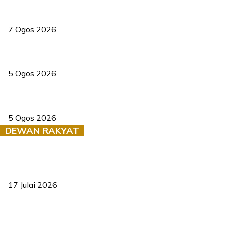
Tiga anggota polis maut ketika bantu rakan terkena renjatan
elektrik
7 Ogos 2026
PERHILITAN pantau gajah dengan dron, elak kemalangan berulang
5 Ogos 2026
Dua pelajar maut, tercampak ke laluan bertentangan di Temerloh
5 Ogos 2026
DEWAN RAKYAT
RUU statistik 2026 lulus, era baharu pengurusan data negara
bermula
17 Julai 2026
Sasar 70 peratus mahasiswa dapat kolej kediaman menjelang
2035