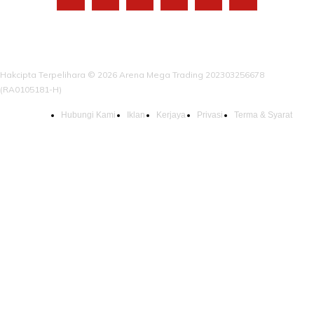
Hakcipta Terpelihara © 2026 Arena Mega Trading 202303256678
(RA0105181-H)
Hubungi Kami
Iklan
Kerjaya
Privasi
Terma & Syarat