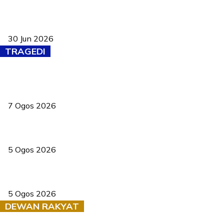
Pasport Malaysia kini lebih kebal dipalsukan, Anwar lancar PMA
baharu dengan 94 ciri keselamatan
30 Jun 2026
TRAGEDI
Tiga anggota polis maut ketika bantu rakan terkena renjatan
elektrik
7 Ogos 2026
PERHILITAN pantau gajah dengan dron, elak kemalangan berulang
5 Ogos 2026
Dua pelajar maut, tercampak ke laluan bertentangan di Temerloh
5 Ogos 2026
DEWAN RAKYAT