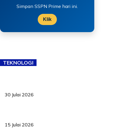
Simpan SSPN Prime hari ini.
Klik
TEKNOLOGI
TVET bukan lagi pilihan kedua! Negeri Sembilan cari bakat hingga
ke pelosok kampung
30 Julai 2026
Pelantikan Liew perkukuh agenda teknologi, perolehan strategik
negara
15 Julai 2026