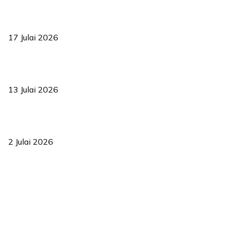
RUU statistik 2026 lulus, era baharu pengurusan data negara
bermula
17 Julai 2026
Sasar 70 peratus mahasiswa dapat kolej kediaman menjelang
2035
13 Julai 2026
‘Smart Lane’ kurangkan kesesakan hingga 50 peratus, terbukti
berkesan sejak 2023
2 Julai 2026