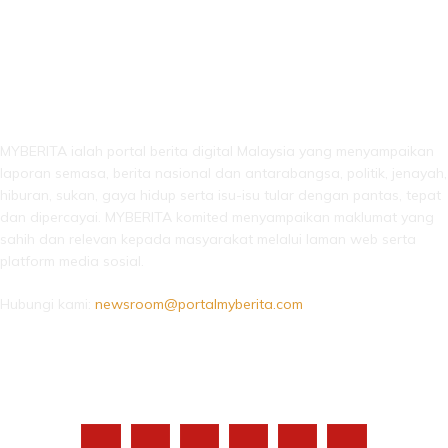
LEBIH DARI SEKADAR BERITA!
MYBERITA ialah portal berita digital Malaysia yang menyampaikan
laporan semasa, berita nasional dan antarabangsa, politik, jenayah,
hiburan, sukan, gaya hidup serta isu-isu tular dengan pantas, tepat
dan dipercayai. MYBERITA komited menyampaikan maklumat yang
sahih dan relevan kepada masyarakat melalui laman web serta
platform media sosial.
Hubungi kami:
newsroom@portalmyberita.com
IKUTI KAMI