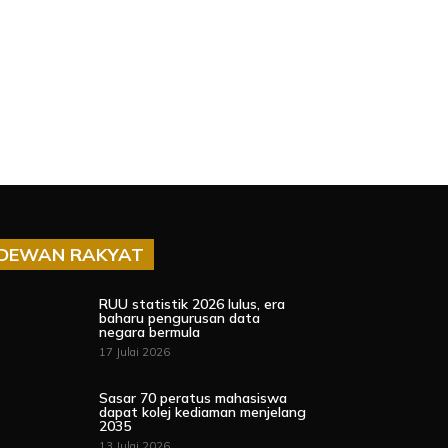
DEWAN RAKYAT
RUU statistik 2026 lulus, era
baharu pengurusan data
negara bermula
17 Julai 2026
Sasar 70 peratus mahasiswa
dapat kolej kediaman menjelang
2035
13 Julai 2026