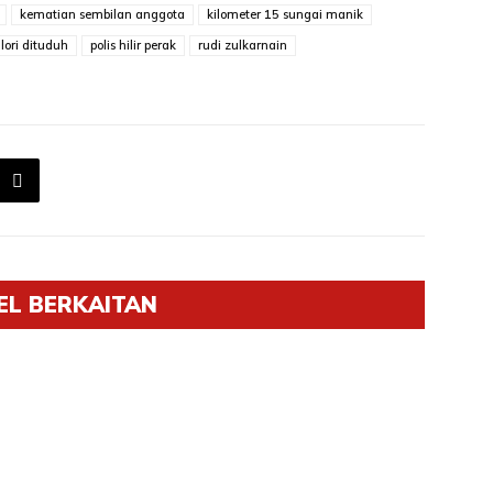
kematian sembilan anggota
kilometer 15 sungai manik
ori dituduh
polis hilir perak
rudi zulkarnain
EL BERKAITAN