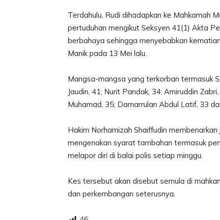
Terdahulu, Rudi dihadapkan ke Mahkamah Maj
pertuduhan mengikut Seksyen 41(1) Akta P
berbahaya sehingga menyebabkan kematian s
Manik pada 13 Mei lalu.
Mangsa-mangsa yang terkorban termasuk S. 
Jaudin, 41; Nurit Pandak, 34; Amiruddin Za
Muhamad, 35; Damarrulan Abdul Latif, 33 da
Hakim Norhamizah Shaiffudin membenarkan 
mengenakan syarat tambahan termasuk pen
melapor diri di balai polis setiap minggu.
Kes tersebut akan disebut semula di mahka
dan perkembangan seterusnya.
46