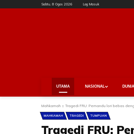
Sabtu, 8 Ogos 2026
Log Masuk
UTAMA
NASIONAL
DUNI
Mahkamah
Tragedi FRU: Pemandu lori bebas den
MAHKAMAH
TRAGEDI
TUMPUAN
Tragedi FRU: Pe