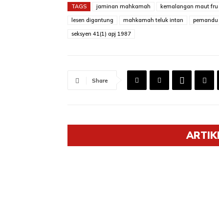
TAGS
jaminan mahkamah
kemalangan maut fru
lesen digantung
mahkamah teluk intan
pemandu l
seksyen 41(1) apj 1987
Share
ARTIK