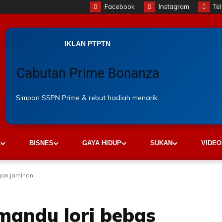
Facebook
Instagram
Te
IKLAN PTPTN
Cabutan Prime Bonanza
Simpan SSPN Prime & rebut hadiah menarik.
A
BISNES
GAYA HIDUP
SUKAN
VIDEO
gan jaminan
mandu lori bebas