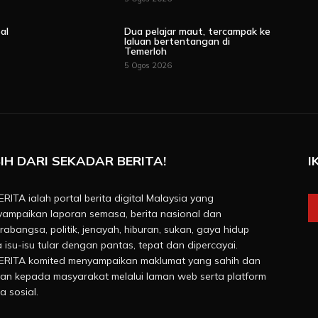
al
Dua pelajar maut, tercampak ke
laluan bertentangan di
Temerloh
5 Ogos 2026
IH DARI SEKADAR BERITA!
I
RITA ialah portal berita digital Malaysia yang
ampaikan laporan semasa, berita nasional dan
rabangsa, politik, jenayah, hiburan, sukan, gaya hidup
a isu-isu tular dengan pantas, tepat dan dipercayai.
RITA komited menyampaikan maklumat yang sahih dan
van kepada masyarakat melalui laman web serta platform
a sosial.