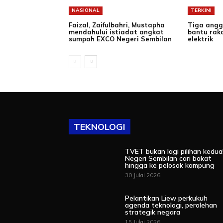
NASIONAL
TERKINI
Faizal, Zaifulbahri, Mustapha
Tiga angg
mendahului istiadat angkat
bantu rak
sumpah EXCO Negeri Sembilan
elektrik
TEKNOLOGI
TVET bukan lagi pilihan kedua
Negeri Sembilan cari bakat
hingga ke pelosok kampung
30 Julai 2026
Pelantikan Liew perkukuh
agenda teknologi, perolehan
strategik negara
15 Julai 2026