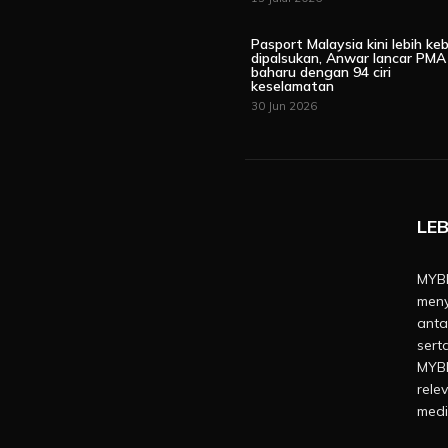
Pasport Malaysia kini lebih keb
dipalsukan, Anwar lancar PMA
baharu dengan 94 ciri
keselamatan
30 Jun 2026
LEB
MYBE
meny
anta
sert
MYBE
rele
medi