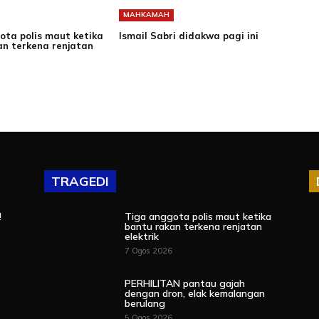
MAHKAMAH
ota polis maut ketika
Ismail Sabri didakwa pagi ini
an terkena renjatan
TRAGEDI
!
Tiga anggota polis maut ketika
bantu rakan terkena renjatan
elektrik
7 Ogos 2026
PERHILITAN pantau gajah
dengan dron, elak kemalangan
berulang
5 Ogos 2026