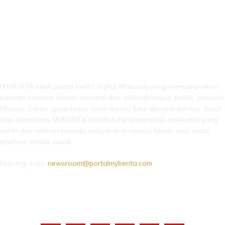
LEBIH DARI SEKADAR BERITA!
MYBERITA ialah portal berita digital Malaysia yang menyampaikan
laporan semasa, berita nasional dan antarabangsa, politik, jenayah,
hiburan, sukan, gaya hidup serta isu-isu tular dengan pantas, tepat
dan dipercayai. MYBERITA komited menyampaikan maklumat yang
sahih dan relevan kepada masyarakat melalui laman web serta
platform media sosial.
Hubungi kami:
newsroom@portalmyberita.com
IKUTI KAMI