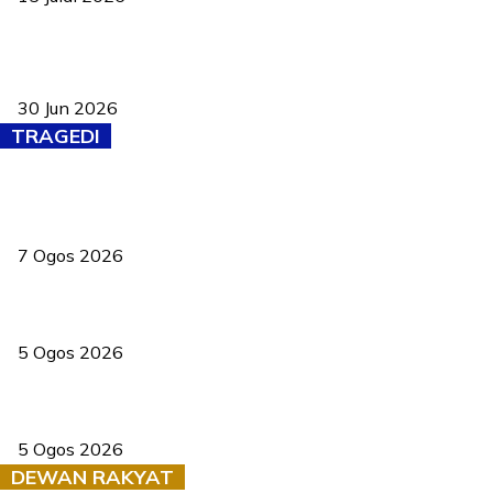
Pasport Malaysia kini lebih kebal dipalsukan, Anwar lancar PMA
baharu dengan 94 ciri keselamatan
30 Jun 2026
TRAGEDI
Tiga anggota polis maut ketika bantu rakan terkena renjatan
elektrik
7 Ogos 2026
PERHILITAN pantau gajah dengan dron, elak kemalangan berulang
5 Ogos 2026
Dua pelajar maut, tercampak ke laluan bertentangan di Temerloh
5 Ogos 2026
DEWAN RAKYAT