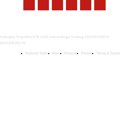
Hakcipta Terpelihara © 2026 Arena Mega Trading 202303256678
(RA0105181-H)
Hubungi Kami
Iklan
Kerjaya
Privasi
Terma & Syarat