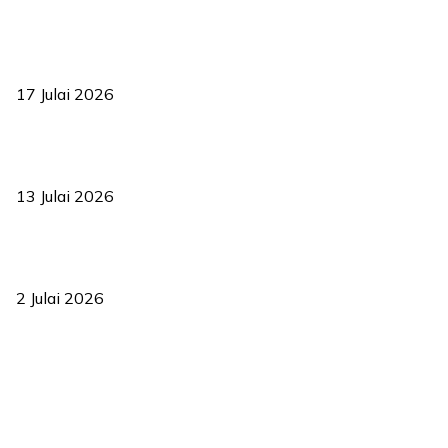
RUU statistik 2026 lulus, era baharu pengurusan data negara
bermula
17 Julai 2026
Sasar 70 peratus mahasiswa dapat kolej kediaman menjelang
2035
13 Julai 2026
‘Smart Lane’ kurangkan kesesakan hingga 50 peratus, terbukti
berkesan sejak 2023
2 Julai 2026