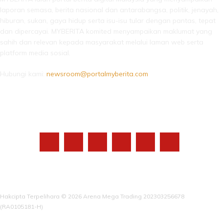
laporan semasa, berita nasional dan antarabangsa, politik, jenayah,
hiburan, sukan, gaya hidup serta isu-isu tular dengan pantas, tepat
dan dipercayai. MYBERITA komited menyampaikan maklumat yang
sahih dan relevan kepada masyarakat melalui laman web serta
platform media sosial.
Hubungi kami:
newsroom@portalmyberita.com
IKUTI KAMI
Hakcipta Terpelihara © 2026 Arena Mega Trading 202303256678
(RA0105181-H)