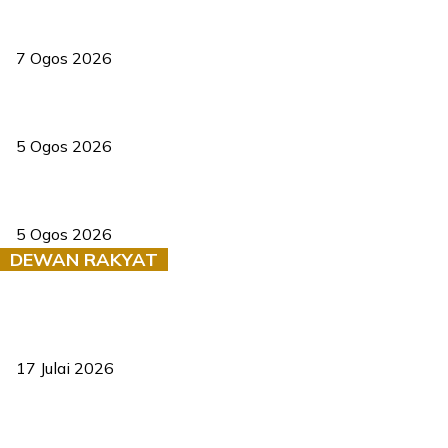
Tiga anggota polis maut ketika bantu rakan terkena renjatan
elektrik
7 Ogos 2026
PERHILITAN pantau gajah dengan dron, elak kemalangan berulang
5 Ogos 2026
Dua pelajar maut, tercampak ke laluan bertentangan di Temerloh
5 Ogos 2026
DEWAN RAKYAT
RUU statistik 2026 lulus, era baharu pengurusan data negara
bermula
17 Julai 2026
Sasar 70 peratus mahasiswa dapat kolej kediaman menjelang
2035