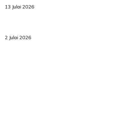
13 Julai 2026
‘Smart Lane’ kurangkan kesesakan hingga 50 peratus, terbukti
berkesan sejak 2023
2 Julai 2026