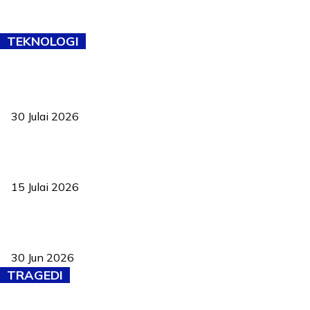
TEKNOLOGI
TVET bukan lagi pilihan kedua! Negeri Sembilan cari bakat hingga
ke pelosok kampung
30 Julai 2026
Pelantikan Liew perkukuh agenda teknologi, perolehan strategik
negara
15 Julai 2026
Pasport Malaysia kini lebih kebal dipalsukan, Anwar lancar PMA
baharu dengan 94 ciri keselamatan
30 Jun 2026
TRAGEDI