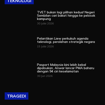
TEKNOLOGI
TVET bukan lagi pilihan kedua! Negeri
Sembilan cari bakat hingga ke pelosok
kampung
30 Julai 2026
Pelantikan Liew perkukuh agenda
teknologi, perolehan strategik negara
15 Julai 2026
Pasport Malaysia kini lebih kebal
dipalsukan, Anwar lancar PMA baharu
dengan 94 ciri keselamatan
30 Jun 2026
TRAGEDI