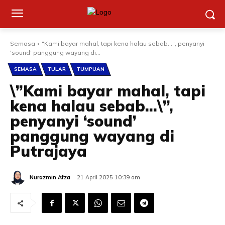
Semasa
"Kami bayar mahal, tapi kena halau sebab...", penyanyi
‘sound’ panggung wayang di...
SEMASA
TULAR
TUMPUAN
\”Kami bayar mahal, tapi
kena halau sebab…\”,
penyanyi ‘sound’
panggung wayang di
Putrajaya
Nurazmin Afza
21 April 2025 10:39 am