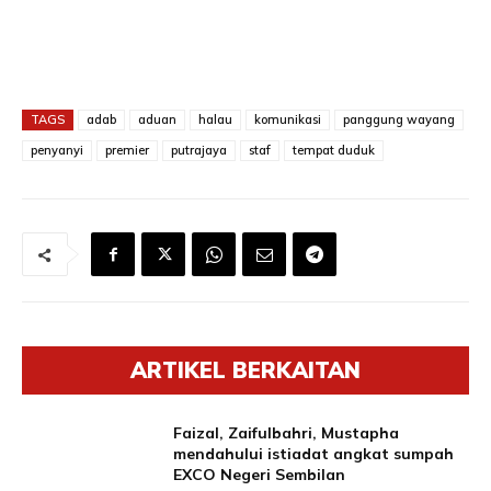
TAGS
adab
aduan
halau
komunikasi
panggung wayang
penyanyi
premier
putrajaya
staf
tempat duduk
ARTIKEL BERKAITAN
Faizal, Zaifulbahri, Mustapha
mendahului istiadat angkat sumpah
EXCO Negeri Sembilan