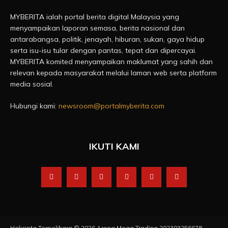
MYBERITA ialah portal berita digital Malaysia yang
menyampaikan laporan semasa, berita nasional dan
antarabangsa, politik, jenayah, hiburan, sukan, gaya hidup
serta isu-isu tular dengan pantas, tepat dan dipercayai.
MYBERITA komited menyampaikan maklumat yang sahih dan
relevan kepada masyarakat melalui laman web serta platform
media sosial.
Hubungi kami:
newsroom@portalmyberita.com
IKUTI KAMI
Hakcipta Terpelihara © 2026 Arena Mega Trading 202303256678