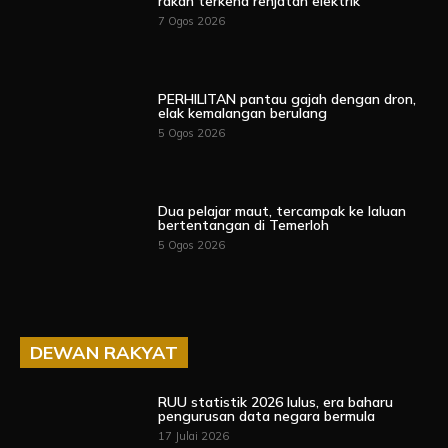
rakan terkena renjatan elektrik
7 Ogos 2026
PERHILITAN pantau gajah dengan dron,
elak kemalangan berulang
5 Ogos 2026
Dua pelajar maut, tercampak ke laluan
bertentangan di Temerloh
5 Ogos 2026
DEWAN RAKYAT
RUU statistik 2026 lulus, era baharu
pengurusan data negara bermula
17 Julai 2026