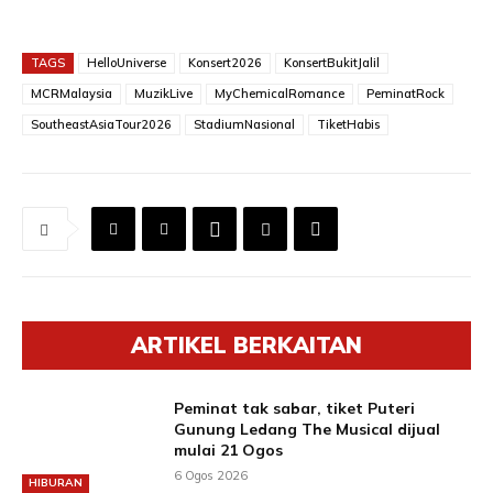
TAGS
HelloUniverse
Konsert2026
KonsertBukitJalil
MCRMalaysia
MuzikLive
MyChemicalRomance
PeminatRock
SoutheastAsiaTour2026
StadiumNasional
TiketHabis
ARTIKEL BERKAITAN
Peminat tak sabar, tiket Puteri
Gunung Ledang The Musical dijual
mulai 21 Ogos
6 Ogos 2026
HIBURAN