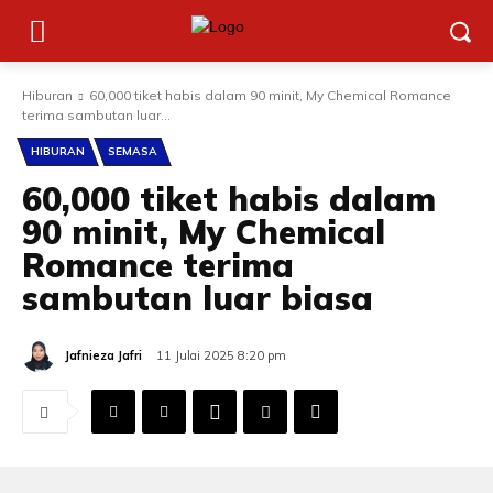
Hiburan
60,000 tiket habis dalam 90 minit, My Chemical Romance
terima sambutan luar...
HIBURAN
SEMASA
60,000 tiket habis dalam
90 minit, My Chemical
Romance terima
sambutan luar biasa
Jafnieza Jafri
11 Julai 2025 8:20 pm