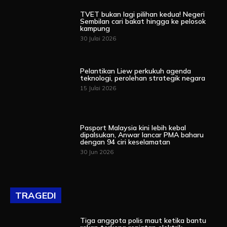
TVET bukan lagi pilihan kedua! Negeri
Sembilan cari bakat hingga ke pelosok
kampung
30 Julai 2026
Pelantikan Liew perkukuh agenda
teknologi, perolehan strategik negara
15 Julai 2026
Pasport Malaysia kini lebih kebal
dipalsukan, Anwar lancar PMA baharu
dengan 94 ciri keselamatan
30 Jun 2026
TRAGEDI
Tiga anggota polis maut ketika bantu