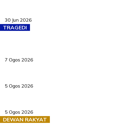
Pasport Malaysia kini lebih kebal dipalsukan, Anwar lancar PMA
baharu dengan 94 ciri keselamatan
30 Jun 2026
TRAGEDI
Tiga anggota polis maut ketika bantu rakan terkena renjatan
elektrik
7 Ogos 2026
PERHILITAN pantau gajah dengan dron, elak kemalangan berulang
5 Ogos 2026
Dua pelajar maut, tercampak ke laluan bertentangan di Temerloh
5 Ogos 2026
DEWAN RAKYAT