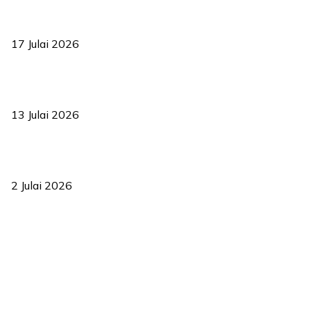
RUU statistik 2026 lulus, era baharu pengurusan data negara
bermula
17 Julai 2026
Sasar 70 peratus mahasiswa dapat kolej kediaman menjelang
2035
13 Julai 2026
‘Smart Lane’ kurangkan kesesakan hingga 50 peratus, terbukti
berkesan sejak 2023
2 Julai 2026