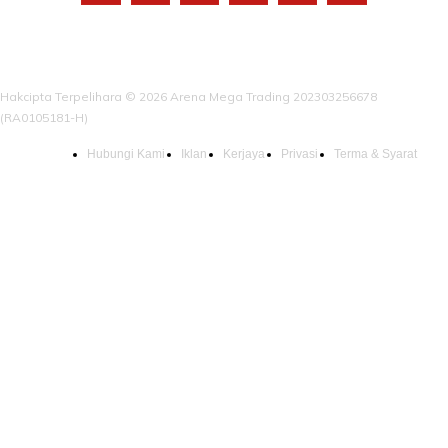
Hakcipta Terpelihara © 2026 Arena Mega Trading 202303256678
(RA0105181-H)
Hubungi Kami
Iklan
Kerjaya
Privasi
Terma & Syarat