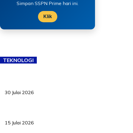
Simpan SSPN Prime hari ini.
Klik
TEKNOLOGI
TVET bukan lagi pilihan kedua! Negeri Sembilan cari bakat hingga
ke pelosok kampung
30 Julai 2026
Pelantikan Liew perkukuh agenda teknologi, perolehan strategik
negara
15 Julai 2026