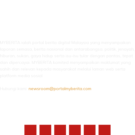
LEBIH DARI SEKADAR BERITA!
MYBERITA ialah portal berita digital Malaysia yang menyampaikan
laporan semasa, berita nasional dan antarabangsa, politik, jenayah,
hiburan, sukan, gaya hidup serta isu-isu tular dengan pantas, tepat
dan dipercayai. MYBERITA komited menyampaikan maklumat yang
sahih dan relevan kepada masyarakat melalui laman web serta
platform media sosial.
Hubungi kami:
newsroom@portalmyberita.com
IKUTI KAMI