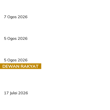
Tiga anggota polis maut ketika bantu rakan terkena renjatan
elektrik
7 Ogos 2026
PERHILITAN pantau gajah dengan dron, elak kemalangan berulang
5 Ogos 2026
Dua pelajar maut, tercampak ke laluan bertentangan di Temerloh
5 Ogos 2026
DEWAN RAKYAT
RUU statistik 2026 lulus, era baharu pengurusan data negara
bermula
17 Julai 2026
Sasar 70 peratus mahasiswa dapat kolej kediaman menjelang