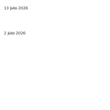
2035
13 Julai 2026
‘Smart Lane’ kurangkan kesesakan hingga 50 peratus, terbukti
berkesan sejak 2023
2 Julai 2026