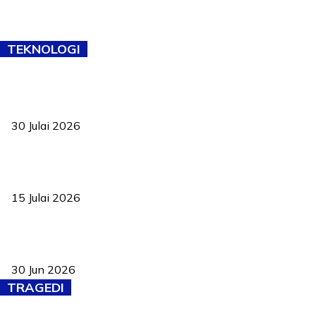
TEKNOLOGI
TVET bukan lagi pilihan kedua! Negeri Sembilan cari bakat hingga
ke pelosok kampung
30 Julai 2026
Pelantikan Liew perkukuh agenda teknologi, perolehan strategik
negara
15 Julai 2026
Pasport Malaysia kini lebih kebal dipalsukan, Anwar lancar PMA
baharu dengan 94 ciri keselamatan
30 Jun 2026
TRAGEDI