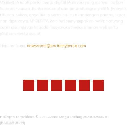
MYBERITA ialah portal berita digital Malaysia yang menyampaikan
laporan semasa, berita nasional dan antarabangsa, politik, jenayah,
hiburan, sukan, gaya hidup serta isu-isu tular dengan pantas, tepat
dan dipercayai. MYBERITA komited menyampaikan maklumat yang
sahih dan relevan kepada masyarakat melalui laman web serta
platform media sosial.
Hubungi kami:
newsroom@portalmyberita.com
IKUTI KAMI
Hakcipta Terpelihara © 2026 Arena Mega Trading 202303256678
(RA0105181-H)