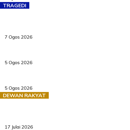
TRAGEDI
Tiga anggota polis maut ketika bantu rakan terkena renjatan
elektrik
7 Ogos 2026
PERHILITAN pantau gajah dengan dron, elak kemalangan berulang
5 Ogos 2026
Dua pelajar maut, tercampak ke laluan bertentangan di Temerloh
5 Ogos 2026
DEWAN RAKYAT
RUU statistik 2026 lulus, era baharu pengurusan data negara
bermula
17 Julai 2026