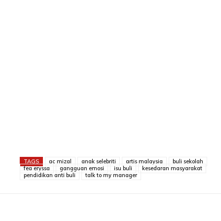
TAGS
ac mizal
anak selebriti
artis malaysia
buli sekolah
fea eryssa
gangguan emosi
isu buli
kesedaran masyarakat
pendidikan anti buli
talk to my manager