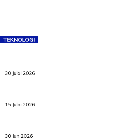
TEKNOLOGI
TVET bukan lagi pilihan kedua! Negeri Sembilan cari bakat hingga
ke pelosok kampung
30 Julai 2026
Pelantikan Liew perkukuh agenda teknologi, perolehan strategik
negara
15 Julai 2026
Pasport Malaysia kini lebih kebal dipalsukan, Anwar lancar PMA
baharu dengan 94 ciri keselamatan
30 Jun 2026