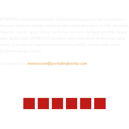
LEBIH DARI SEKADAR BERITA!
MYBERITA ialah portal berita digital Malaysia yang menyampaikan
laporan semasa, berita nasional dan antarabangsa, politik, jenayah,
hiburan, sukan, gaya hidup serta isu-isu tular dengan pantas, tepat
dan dipercayai. MYBERITA komited menyampaikan maklumat yang
sahih dan relevan kepada masyarakat melalui laman web serta
platform media sosial.
Hubungi kami:
newsroom@portalmyberita.com
IKUTI KAMI