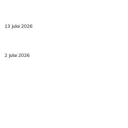
Sasar 70 peratus mahasiswa dapat kolej kediaman menjelang
2035
13 Julai 2026
‘Smart Lane’ kurangkan kesesakan hingga 50 peratus, terbukti
berkesan sejak 2023
2 Julai 2026