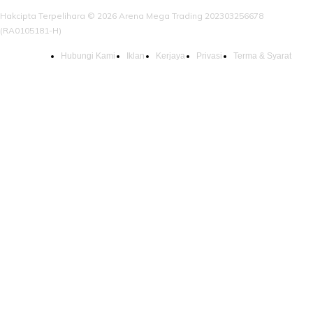
Hakcipta Terpelihara © 2026 Arena Mega Trading 202303256678
(RA0105181-H)
Hubungi Kami
Iklan
Kerjaya
Privasi
Terma & Syarat