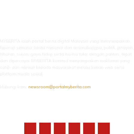
LEBIH DARI SEKADAR BERITA!
MYBERITA ialah portal berita digital Malaysia yang menyampaikan
laporan semasa, berita nasional dan antarabangsa, politik, jenayah,
hiburan, sukan, gaya hidup serta isu-isu tular dengan pantas, tepat
dan dipercayai. MYBERITA komited menyampaikan maklumat yang
sahih dan relevan kepada masyarakat melalui laman web serta
platform media sosial.
Hubungi kami:
newsroom@portalmyberita.com
IKUTI KAMI