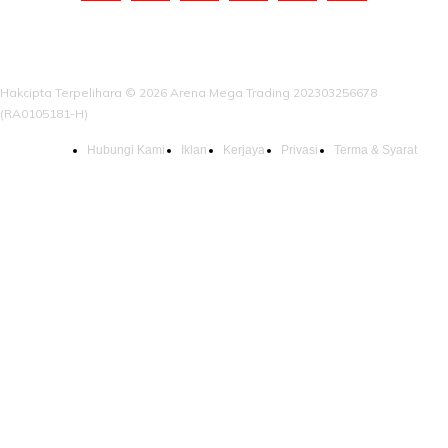
Hakcipta Terpelihara © 2026 Arena Mega Trading 202303256678
(RA0105181-H)
Hubungi Kami
Iklan
Kerjaya
Privasi
Terma & Syarat