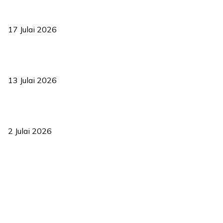
RUU statistik 2026 lulus, era baharu pengurusan data negara
bermula
17 Julai 2026
Sasar 70 peratus mahasiswa dapat kolej kediaman menjelang
2035
13 Julai 2026
‘Smart Lane’ kurangkan kesesakan hingga 50 peratus, terbukti
berkesan sejak 2023
2 Julai 2026