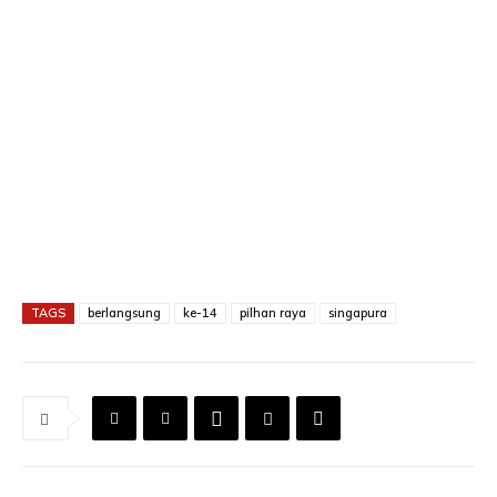
TAGS
berlangsung
ke-14
pilhan raya
singapura