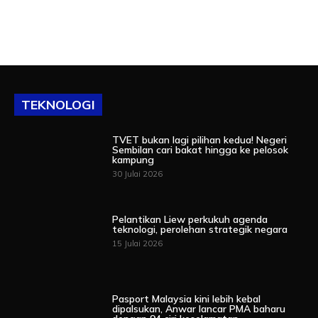
TEKNOLOGI
TVET bukan lagi pilihan kedua! Negeri
Sembilan cari bakat hingga ke pelosok
kampung
30 Julai 2026
Pelantikan Liew perkukuh agenda
teknologi, perolehan strategik negara
15 Julai 2026
Pasport Malaysia kini lebih kebal
dipalsukan, Anwar lancar PMA baharu