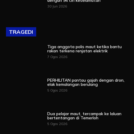
dengan 94 ciri keselamatan
30 Jun 2026
TRAGEDI
Tiga anggota polis maut ketika bantu
rakan terkena renjatan elektrik
7 Ogos 2026
PERHILITAN pantau gajah dengan dron,
elak kemalangan berulang
5 Ogos 2026
Dua pelajar maut, tercampak ke laluan
bertentangan di Temerloh
5 Ogos 2026