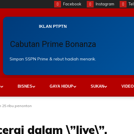
Facebook
Instagram
Te
IKLAN PTPTN
Cabutan Prime Bonanza
Simpan SSPN Prime & rebut hadiah menarik.
A
BISNES
GAYA HIDUP
SUKAN
VIDEO
n 25 ribu penonton
erai dalam \”live\”,