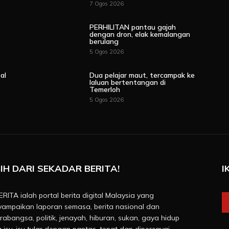
7 Ogos 2026
PERHILITAN pantau gajah
dengan dron, elak kemalangan
berulang
5 Ogos 2026
al
Dua pelajar maut, tercampak ke
laluan bertentangan di
Temerloh
5 Ogos 2026
IH DARI SEKADAR BERITA!
I
RITA ialah portal berita digital Malaysia yang
ampaikan laporan semasa, berita nasional dan
rabangsa, politik, jenayah, hiburan, sukan, gaya hidup