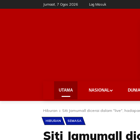
Jumaat, 7 Ogos 2026
Log Masuk
UTAMA
NASIONAL
DUNI
Hiburan
Siti Jamumall dicerai dalam "live", hadapa
HIBURAN
SEMASA
Siti Jamumall dic