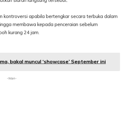
matkan siaran langsung tersebut.
n kontroversi apabila bertengkar secara terbuka dalam
 sehingga membawa kepada penceraian sebelum
poh kurang 24 jam.
ma, bakal muncul ‘showcase’ September ini
-Iklan-