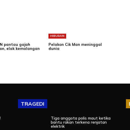
HIBURAN
N pantau gajah
Pelakon Cik Man meninggal
on, elak kemalangan
dunia
TRAGEDI
!
Tiga anggota polis maut ketika
bantu rakan terkena renjatan
elektrik