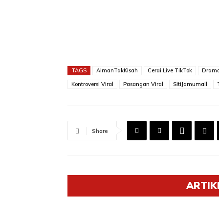
TAGS
AimanTakKisah
Cerai Live TikTok
Drama
Kontroversi Viral
Pasangan Viral
SitiJamumall
Share
ARTIK