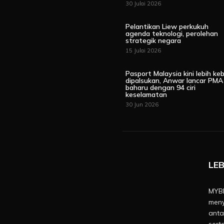
30 Julai 2026
Pelantikan Liew perkukuh
agenda teknologi, perolehan
strategik negara
15 Julai 2026
Pasport Malaysia kini lebih keb
dipalsukan, Anwar lancar PMA
baharu dengan 94 ciri
keselamatan
30 Jun 2026
LEB
MYBE
meny
anta