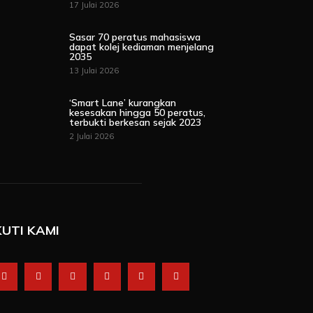
17 Julai 2026
Sasar 70 peratus mahasiswa
dapat kolej kediaman menjelang
2035
13 Julai 2026
‘Smart Lane’ kurangkan
kesesakan hingga 50 peratus,
terbukti berkesan sejak 2023
2 Julai 2026
KUTI KAMI