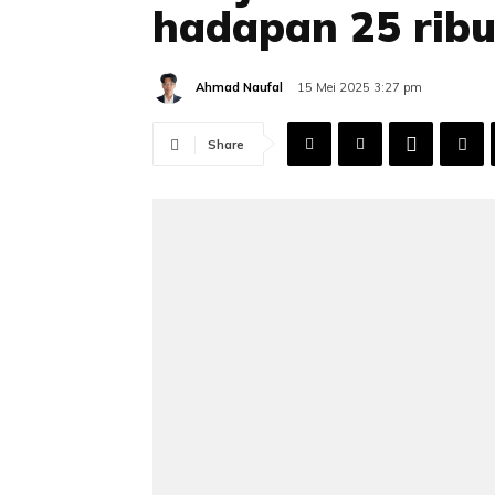
hadapan 25 rib
Ahmad Naufal
15 Mei 2025 3:27 pm
Share