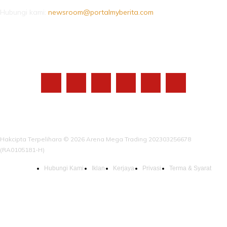
Hubungi kami:
newsroom@portalmyberita.com
IKUTI KAMI
Hakcipta Terpelihara © 2026 Arena Mega Trading 202303256678
(RA0105181-H)
Hubungi Kami
Iklan
Kerjaya
Privasi
Terma & Syarat