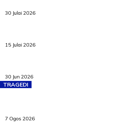
ke pelosok kampung
30 Julai 2026
Pelantikan Liew perkukuh agenda teknologi, perolehan strategik
negara
15 Julai 2026
Pasport Malaysia kini lebih kebal dipalsukan, Anwar lancar PMA
baharu dengan 94 ciri keselamatan
30 Jun 2026
TRAGEDI
Tiga anggota polis maut ketika bantu rakan terkena renjatan
elektrik
7 Ogos 2026
PERHILITAN pantau gajah dengan dron, elak kemalangan berulang