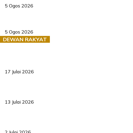
5 Ogos 2026
Dua pelajar maut, tercampak ke laluan bertentangan di Temerloh
5 Ogos 2026
DEWAN RAKYAT
RUU statistik 2026 lulus, era baharu pengurusan data negara
bermula
17 Julai 2026
Sasar 70 peratus mahasiswa dapat kolej kediaman menjelang
2035
13 Julai 2026
‘Smart Lane’ kurangkan kesesakan hingga 50 peratus, terbukti
berkesan sejak 2023
2 Julai 2026