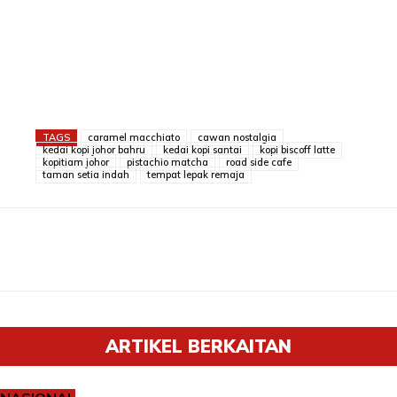
TAGS
caramel macchiato
cawan nostalgia
kedai kopi johor bahru
kedai kopi santai
kopi biscoff latte
kopitiam johor
pistachio matcha
road side cafe
taman setia indah
tempat lepak remaja
ARTIKEL BERKAITAN