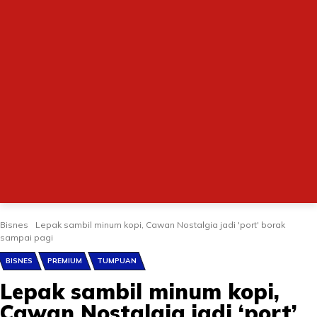
Bisnes
Lepak sambil minum kopi, Cawan Nostalgia jadi 'port' borak
sampai pagi
BISNES
PREMIUM
TUMPUAN
Lepak sambil minum kopi,
Cawan Nostalgia jadi ‘port’