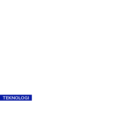
TEKNOLOGI
TVET bukan lagi pilihan kedua! Negeri Sembilan cari bakat hingga