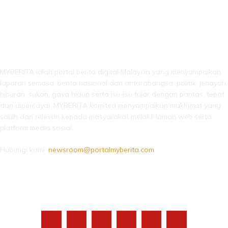
LEBIH DARI SEKADAR BERITA!
MYBERITA ialah portal berita digital Malaysia yang menyampaikan
laporan semasa, berita nasional dan antarabangsa, politik, jenayah,
hiburan, sukan, gaya hidup serta isu-isu tular dengan pantas, tepat
dan dipercayai. MYBERITA komited menyampaikan maklumat yang
sahih dan relevan kepada masyarakat melalui laman web serta
platform media sosial.
Hubungi kami:
newsroom@portalmyberita.com
IKUTI KAMI