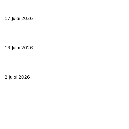
RUU statistik 2026 lulus, era baharu pengurusan data negara
bermula
17 Julai 2026
Sasar 70 peratus mahasiswa dapat kolej kediaman menjelang
2035
13 Julai 2026
‘Smart Lane’ kurangkan kesesakan hingga 50 peratus, terbukti
berkesan sejak 2023
2 Julai 2026