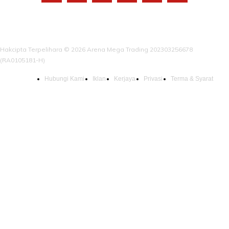
Hakcipta Terpelihara © 2026 Arena Mega Trading 202303256678
(RA0105181-H)
Hubungi Kami
Iklan
Kerjaya
Privasi
Terma & Syarat