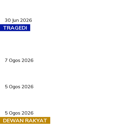
Pasport Malaysia kini lebih kebal dipalsukan, Anwar lancar PMA
baharu dengan 94 ciri keselamatan
30 Jun 2026
TRAGEDI
Tiga anggota polis maut ketika bantu rakan terkena renjatan
elektrik
7 Ogos 2026
PERHILITAN pantau gajah dengan dron, elak kemalangan berulang
5 Ogos 2026
Dua pelajar maut, tercampak ke laluan bertentangan di Temerloh
5 Ogos 2026
DEWAN RAKYAT