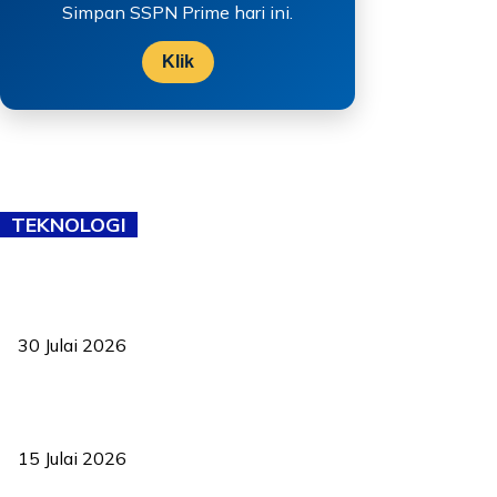
Simpan SSPN Prime hari ini.
Klik
TEKNOLOGI
TVET bukan lagi pilihan kedua! Negeri Sembilan cari bakat hingga
ke pelosok kampung
30 Julai 2026
Pelantikan Liew perkukuh agenda teknologi, perolehan strategik
negara
15 Julai 2026