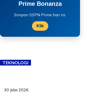
Prime Bonanza
Simpan SSPN Prime hari ini.
Klik
TEKNOLOGI
TVET bukan lagi pilihan kedua! Negeri Sembilan cari bakat hingga
ke pelosok kampung
30 Julai 2026
Pelantikan Liew perkukuh agenda teknologi, perolehan strategik
negara