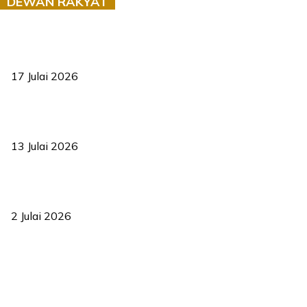
DEWAN RAKYAT
RUU statistik 2026 lulus, era baharu pengurusan data negara
bermula
17 Julai 2026
Sasar 70 peratus mahasiswa dapat kolej kediaman menjelang
2035
13 Julai 2026
‘Smart Lane’ kurangkan kesesakan hingga 50 peratus, terbukti
berkesan sejak 2023
2 Julai 2026