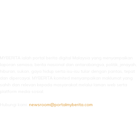
LEBIH DARI SEKADAR BERITA!
MYBERITA ialah portal berita digital Malaysia yang menyampaikan
laporan semasa, berita nasional dan antarabangsa, politik, jenayah,
hiburan, sukan, gaya hidup serta isu-isu tular dengan pantas, tepat
dan dipercayai. MYBERITA komited menyampaikan maklumat yang
sahih dan relevan kepada masyarakat melalui laman web serta
platform media sosial.
Hubungi kami:
newsroom@portalmyberita.com
IKUTI KAMI