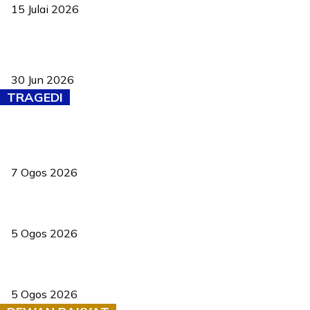
15 Julai 2026
Pasport Malaysia kini lebih kebal dipalsukan, Anwar lancar PMA
baharu dengan 94 ciri keselamatan
30 Jun 2026
TRAGEDI
Tiga anggota polis maut ketika bantu rakan terkena renjatan
elektrik
7 Ogos 2026
PERHILITAN pantau gajah dengan dron, elak kemalangan berulang
5 Ogos 2026
Dua pelajar maut, tercampak ke laluan bertentangan di Temerloh
5 Ogos 2026