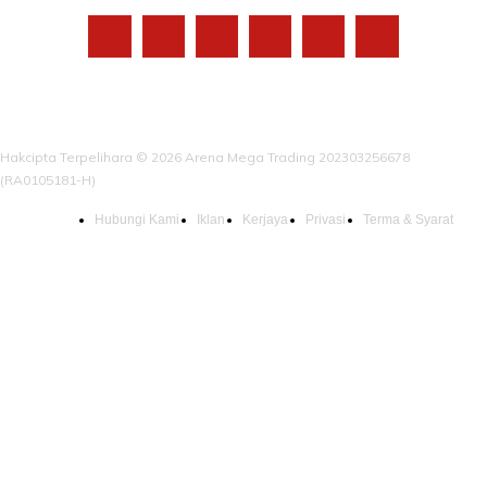
Hakcipta Terpelihara © 2026 Arena Mega Trading 202303256678
(RA0105181-H)
Hubungi Kami
Iklan
Kerjaya
Privasi
Terma & Syarat