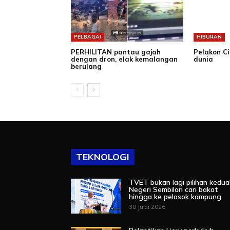
PELBAGAI
HIBURAN
PERHILITAN pantau gajah
Pelakon C
dengan dron, elak kemalangan
dunia
berulang
TEKNOLOGI
TVET bukan lagi pilihan kedua
Negeri Sembilan cari bakat
hingga ke pelosok kampung
30 Julai 2026