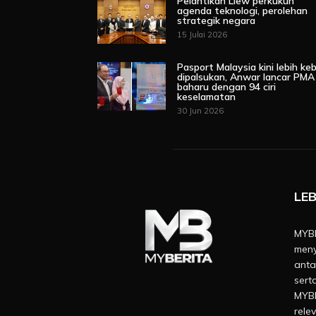
Pelantikan Liew perkukuh
agenda teknologi, perolehan
strategik negara
15 Julai 2026
Pasport Malaysia kini lebih keb
dipalsukan, Anwar lancar PMA
baharu dengan 94 ciri
keselamatan
30 Jun 2026
LEB
MYBE
meny
anta
sert
MYBE
rele