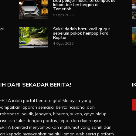
Dua pelajar maut, tercampak ke
laluan bertentangan di
Temerloh
5 Ogos 2026
al
Saksi dedah batu kecil gugur
sebelum pokok hempap Ford
Raptor
4 Ogos 2026
IH DARI SEKADAR BERITA!
I
RITA ialah portal berita digital Malaysia yang
ampaikan laporan semasa, berita nasional dan
rabangsa, politik, jenayah, hiburan, sukan, gaya hidup
a isu-isu tular dengan pantas, tepat dan dipercayai.
RITA komited menyampaikan maklumat yang sahih dan
van kepada masyarakat melalui laman web serta platform