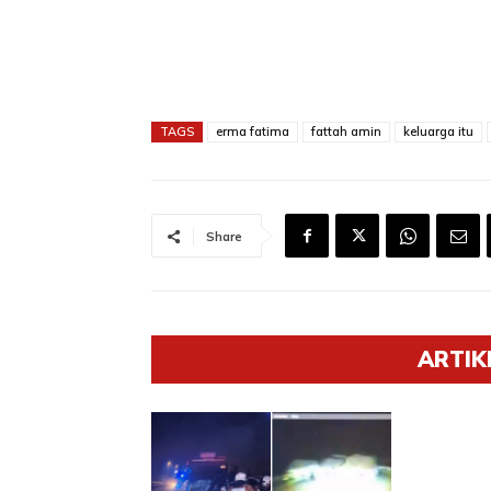
TAGS
erma fatima
fattah amin
keluarga itu
Share
ARTIK