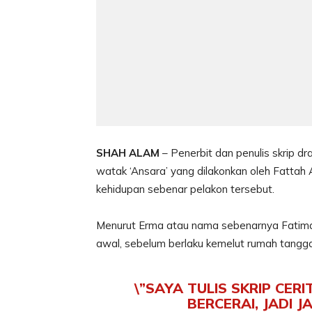
SHAH ALAM
– Penerbit dan penulis skrip d
watak ‘Ansara’ yang dilakonkan oleh Fattah
kehidupan sebenar pelakon tersebut.
Menurut Erma atau nama sebenarnya Fatimah 
awal, sebelum berlaku kemelut rumah tangga 
\”SAYA TULIS SKRIP CER
BERCERAI, JADI J