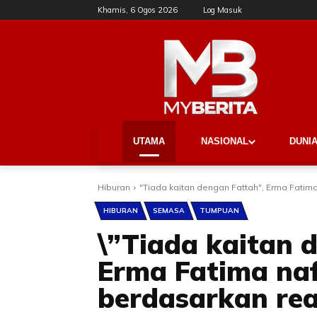
Khamis, 6 Ogos 2026
Log Masuk
UTAMA
NASIONAL
DUNI
Hiburan
"Tiada kaitan dengan Fattah", Erma Fatima
HIBURAN
SEMASA
TUMPUAN
\”Tiada kaitan 
Erma Fatima na
berdasarkan real