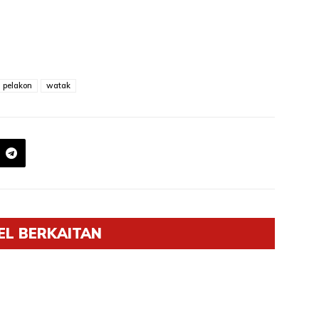
pelakon
watak
EL BERKAITAN