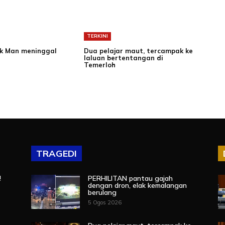
TERKINI
ik Man meninggal
Dua pelajar maut, tercampak ke
laluan bertentangan di
Temerloh
TRAGEDI
!
PERHILITAN pantau gajah
dengan dron, elak kemalangan
berulang
5 Ogos 2026