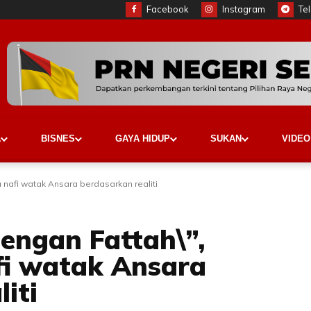
Facebook
Instagram
Te
A
BISNES
GAYA HIDUP
SUKAN
VIDEO
 nafi watak Ansara berdasarkan realiti
dengan Fattah\”,
fi watak Ansara
iti