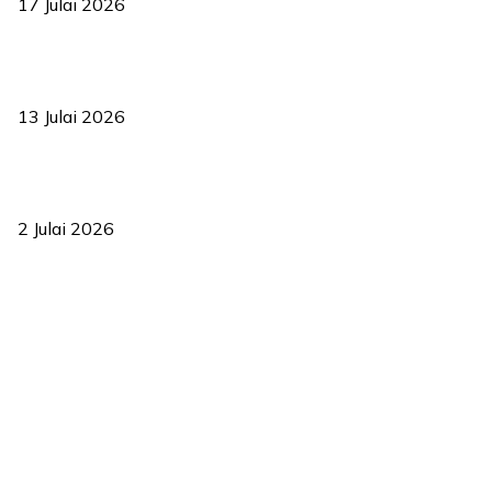
17 Julai 2026
Sasar 70 peratus mahasiswa dapat kolej kediaman menjelang
2035
13 Julai 2026
‘Smart Lane’ kurangkan kesesakan hingga 50 peratus, terbukti
berkesan sejak 2023
2 Julai 2026