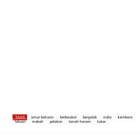
TAGS
amar baharin
berbasikal
bergolak
india
kembara
laluan
mekah
pelakon
tanah haram
tukar