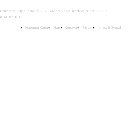
Hakcipta Terpelihara © 2026 Arena Mega Trading 202303256678
(RA0105181-H)
Hubungi Kami
Iklan
Kerjaya
Privasi
Terma & Syarat