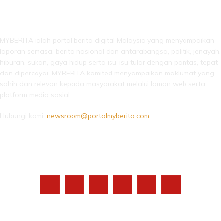
LEBIH DARI SEKADAR BERITA!
MYBERITA ialah portal berita digital Malaysia yang menyampaikan
laporan semasa, berita nasional dan antarabangsa, politik, jenayah,
hiburan, sukan, gaya hidup serta isu-isu tular dengan pantas, tepat
dan dipercayai. MYBERITA komited menyampaikan maklumat yang
sahih dan relevan kepada masyarakat melalui laman web serta
platform media sosial.
Hubungi kami:
newsroom@portalmyberita.com
IKUTI KAMI