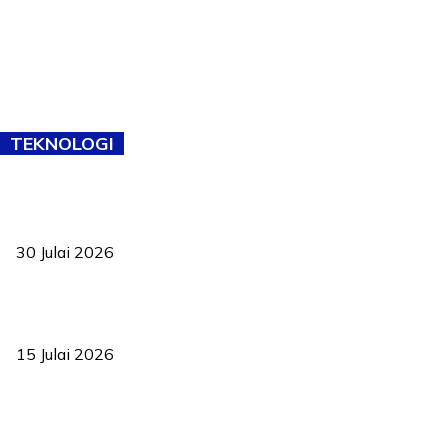
TEKNOLOGI
TVET bukan lagi pilihan kedua! Negeri Sembilan cari bakat hingga
ke pelosok kampung
30 Julai 2026
Pelantikan Liew perkukuh agenda teknologi, perolehan strategik
negara
15 Julai 2026
Pasport Malaysia kini lebih kebal dipalsukan, Anwar lancar PMA
baharu dengan 94 ciri keselamatan