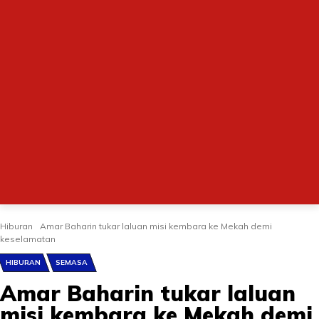
Hiburan
Amar Baharin tukar laluan misi kembara ke Mekah demi
keselamatan
HIBURAN
SEMASA
Amar Baharin tukar laluan
misi kembara ke Mekah demi