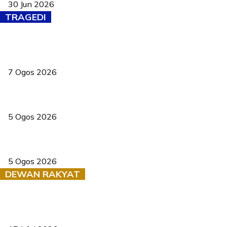
30 Jun 2026
TRAGEDI
Tiga anggota polis maut ketika bantu rakan terkena renjatan
elektrik
7 Ogos 2026
PERHILITAN pantau gajah dengan dron, elak kemalangan berulang
5 Ogos 2026
Dua pelajar maut, tercampak ke laluan bertentangan di Temerloh
5 Ogos 2026
DEWAN RAKYAT
RUU statistik 2026 lulus, era baharu pengurusan data negara
bermula